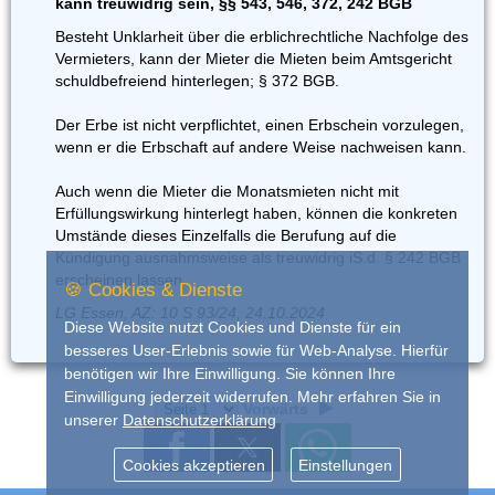
kann treuwidrig sein, §§ 543, 546, 372, 242 BGB
Besteht Unklarheit über die erblichrechtliche Nachfolge des
Vermieters, kann der Mieter die Mieten beim Amtsgericht
schuldbefreiend hinterlegen; § 372 BGB.
Der Erbe ist nicht verpflichtet, einen Erbschein vorzulegen,
wenn er die Erbschaft auf andere Weise nachweisen kann.
Auch wenn die Mieter die Monatsmieten nicht mit
Erfüllungswirkung hinterlegt haben, können die konkreten
Umstände dieses Einzelfalls die Berufung auf die
Kündigung ausnahmsweise als treuwidrig iS.d. § 242 BGB
erscheinen lassen.
🍪 Cookies & Dienste
LG Essen, AZ: 10 S 93/24, 24.10.2024
Diese Website nutzt Cookies und Dienste für ein
besseres User-Erlebnis sowie für Web-Analyse. Hierfür
benötigen wir Ihre Einwilligung. Sie können Ihre
Einwilligung jederzeit widerrufen. Mehr erfahren Sie in
Vorwärts
unserer
Datenschutzerklärung
Cookies akzeptieren
Einstellungen