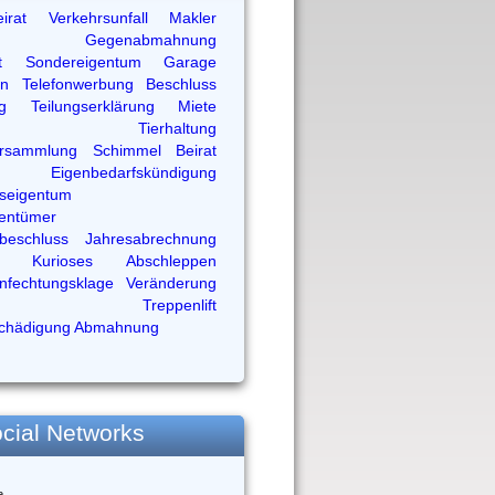
irat
Verkehrsunfall
Makler
Gegenabmahnung
t
Sondereigentum
Garage
an
Telefonwerbung
Beschluss
g
Teilungserklärung
Miete
Tierhaltung
ersammlung
Schimmel
Beirat
Eigenbedarfskündigung
seigentum
entümer
sbeschluss
Jahresabrechnung
Kurioses
Abschleppen
nfechtungsklage
Veränderung
Treppenlift
chädigung
Abmahnung
cial Networks
e