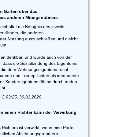
m Garten über das
nes anderen Miteigentümers
inhaltet die Befugnis des jeweils
entümers, die anderen
der Nutzung auszuschließen und gleicht
tum.
onen denkbar, und wurde auch von der
 dass die Sozialbindung des Eigentums
d die dem Wohnungseigentumsrecht
ahme und Treuepflichten als immanente
ner SondereigentumsfIäche durch andere
bt.
 C 93/25, 30.01.2026
 einen Richter kann der Verwirkung
Richters ist verwirkt, wenn eine Partei
intlichen Ablehnungsgrundes in