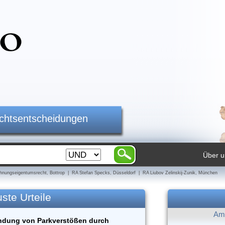
ichtsentscheidungen
Über u
nungseigentumsrecht, Bottrop | RA Stefan Specks, Düsseldorf | RA Liubov Zelinskij-Zunik, München
ste Urteile
Am 
ndung von Parkverstößen durch