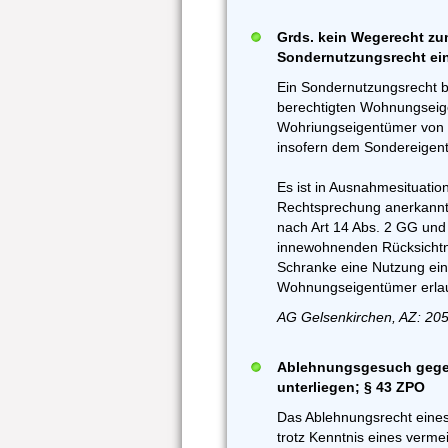
Grds. kein Wegerecht zu
Sondernutzungsrecht ei
Ein Sondernutzungsrecht be
berechtigten Wohnungseig
Wohriungseigentümer von 
insofern dem Sondereigen
Es ist in Ausnahmesituati
Rechtsprechung anerkannt,
nach Art 14 Abs. 2 GG un
innewohnenden Rücksichtn
Schranke eine Nutzung ei
Wohnungseigentümer erlau
AG Gelsenkirchen, AZ: 205
Ablehnungsgesuch gegen
unterliegen; § 43 ZPO
Das Ablehnungsrecht eines 
trotz Kenntnis eines verme