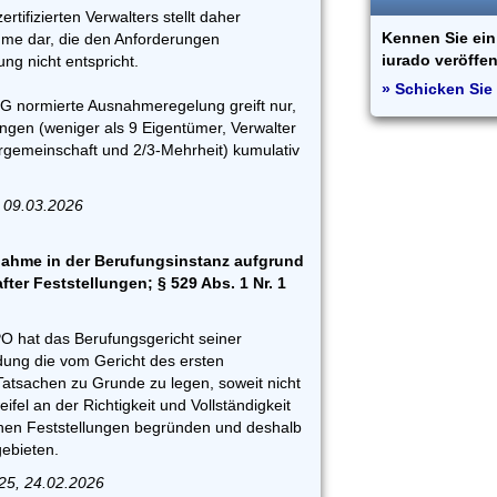
ertifizierten Verwalters stellt daher
Kennen Sie ein 
me dar, die den Anforderungen
iurado veröffen
g nicht entspricht.
» Schicken Sie 
EG normierte Ausnahmeregelung greift nur,
ngen (weniger als 9 Eigentümer, Verwalter
gemeinschaft und 2/3-Mehrheit) kumulativ
 09.03.2026
ahme in der Berufungsinstanz aufgrund
after Feststellungen; § 529 Abs. 1 Nr. 1
PO hat das Berufungsgericht seiner
ung die vom Gericht des ersten
Tatsachen zu Grunde zu legen, soweit nicht
fel an der Richtigkeit und Vollständigkeit
hen Feststellungen begründen und deshalb
gebieten.
25, 24.02.2026