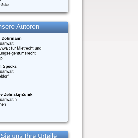
-Seite
nsere Autoren
k Dohrmann
sanwalt
nwalt für Mietrecht und
ungseigentumsrecht
op
n Specks
sanwalt
ldorf
v Zelinskij-Zunik
sanwältin
hen
ie uns Ihre Urteile