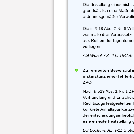
Die Bestellung eines nicht z
grundsätzlich eine Maßnah
ordnungsgemäßer Verwaltun
Die in § 19 Abs. 2 Nr. 6 W
wenn alle drei Voraussetzu
aus Reihen der Eigentümer
vorliegen.
AG Wesel, AZ: 4 C 194/25,
Zur erneuten Beweisaufn
erstinstanzlicher fehlerh
ZPO
Nach § 529 Abs. 1 Nr. 1 Z
Verhandlung und Entscheid
Rechtszugs festgestellten 
konkrete Anhaltspunkte Zwei
der entscheidungserheblic
eine erneute Feststellung 
LG Bochum, AZ: I-11 S 59/