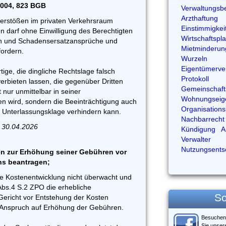
1004, 823 BGB
Verwaltungsbe
Arzthaftung
erstößen im privaten Verkehrsraum
Einstimmigkei
n darf ohne Einwilligung des Berechtigten
Wirtschaftspl
n und Schadensersatzansprüche und
Mietminderun
ordern.
Wurzeln
Eigentümerv
ige, die dingliche Rechtslage falsch
Protokoll
erbieten lassen, die gegenüber Dritten
Gemeinschaft
t nur unmittelbar in seiner
Wohnungseig
en wird, sondern die Beeinträchtigung auch
Organisation
e Unterlassungsklage verhindern kann.
Nachbarrecht
 30.04.2026
Kündigung
A
Verwalter
Nutzungsents
n zur Erhöhung seiner Gebühren vor
ns beantragen;
ie Kostenentwicklung nicht überwacht und
Abs.4 S.2 ZPO die erhebliche
So
ericht vor Entstehung der Kosten
in Anspruch auf Erhöhung der Gebühren.
Besuchen
Sie unser