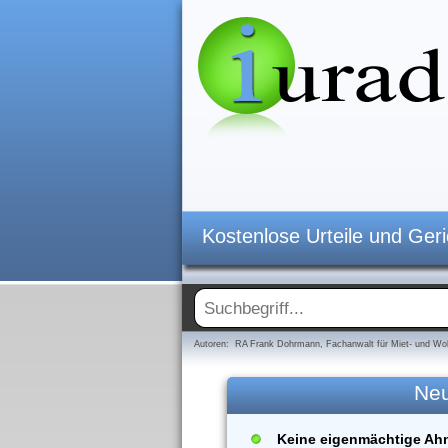
Kostenlose Urteile und Ger
Autoren: RA Frank Dohrmann, Fachanwalt für Miet- und Woh
Neu
Keine eigenmächtige Ah