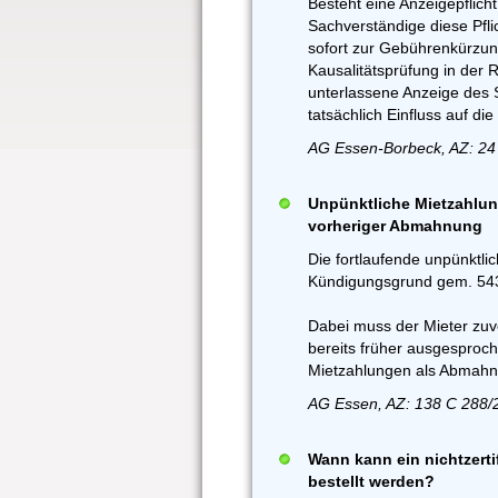
Besteht eine Anzeigepflich
Sachverständige diese Pflic
sofort zur Gebührenkürzun
Kausalitätsprüfung in der 
unterlassene Anzeige des S
tatsächlich Einfluss auf d
AG Essen-Borbeck, AZ: 24
Unpünktliche Mietzahlun
vorheriger Abmahnung
Die fortlaufende unpünktli
Kündigungsgrund gem. 543 
Dabei muss der Mieter zuv
bereits früher ausgesproc
Mietzahlungen als Abmahn
AG Essen, AZ: 138 C 288/
Wann kann ein nichtzerti
bestellt werden?