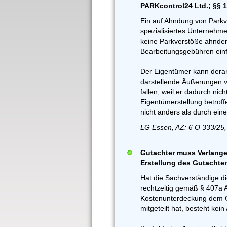
PARKcontrol24 Ltd.; §§ 
Ein auf Ahndung von Parkv
spezialisiertes Unternehme
keine Parkverstöße ahnde
Bearbeitungsgebühren einf
Der Eigentümer kann derart
darstellende Äußerungen v
fallen, weil er dadurch nich
Eigentümerstellung betroff
nicht anders als durch ein
LG Essen, AZ: 6 O 333/25,
Gutachter muss Verlange
Erstellung des Gutachte
Hat die Sachverständige d
rechtzeitig gemäß § 407a 
Kostenunterdeckung dem G
mitgeteilt hat, besteht ke