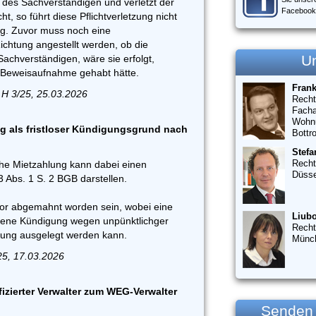
t des Sachverständigen und verletzt der
Facebook
ht, so führt diese Pflichtverletzung nicht
g. Zuvor muss noch eine
Richtung angestellt werden, ob die
U
achverständigen, wäre sie erfolgt,
ie Beweisaufnahme gehabt hätte.
Fran
 H 3/25, 25.03.2026
Recht
Facha
Wohn
g als fristloser Kündigungsgrund nach
Bottr
Stefa
Recht
che Mietzahlung kann dabei einen
Düsse
Abs. 1 S. 2 BGB darstellen.
or abgemahnt worden sein, wobei eine
Liubo
hene Kündigung wegen unpünktlichger
Recht
ung ausgelegt werden kann.
Münc
25, 17.03.2026
fizierter Verwalter zum WEG-Verwalter
Senden S