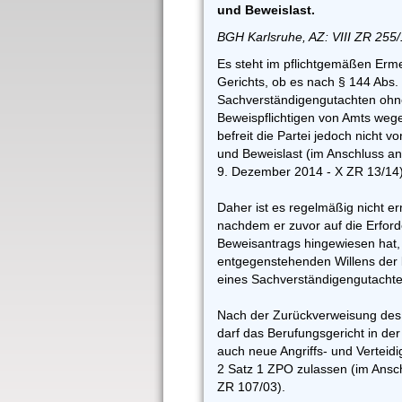
und Beweislast.
BGH Karlsruhe, AZ: VIII ZR 255
Es steht im pflichtgemäßen Erm
Gerichts, ob es nach § 144 Abs.
Sachverständigengutachten ohn
Beweispflichtigen von Amts wege
befreit die Partei jedoch nicht v
und Beweislast (im Anschluss an
9. Dezember 2014 - X ZR 13/14)
Daher ist es regelmäßig nicht er
nachdem er zuvor auf die Erford
Beweisantrags hingewiesen hat
entgegenstehenden Willens der 
eines Sachverständigengutachte
Nach der Zurückverweisung des 
darf das Berufungsgericht in de
auch neue Angriffs- und Verteid
2 Satz 1 ZPO zulassen (im Ansch
ZR 107/03).