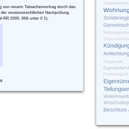
Gegenabmahn
ung von neuem Tatsachenvortrag durch das
Wohnung
t der revisionsrechtlichen Nachprüfung
Sondereig
RR 2005, 866 unter II 1).
Gemeinsch
Nutzungsents
Organisationsb
Kündigun
Anfechtun
Treppenlift
Eigenbedarfs
Einstimmigkeit
Eigentüm
do
Teilungse
Verkehrsunfa
Wirtschaftsp
Beschluss