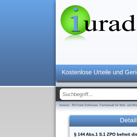
Kostenlose Urteile und Ger
Autoren: RA Frank Dohrmann, Fachanwalt für Miet- und Woh
Detail
§ 144 Abs.1 S.1 ZPO befreit di