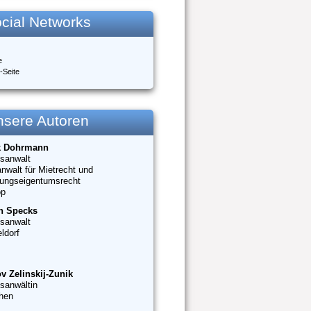
cial Networks
e
-Seite
nsere Autoren
k Dohrmann
sanwalt
nwalt für Mietrecht und
ungseigentumsrecht
op
n Specks
sanwalt
ldorf
v Zelinskij-Zunik
sanwältin
hen