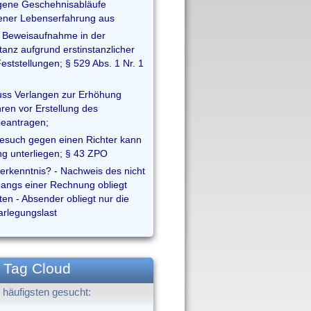
igene Geschehnisabläufe
ener Lebenserfahrung aus
 Beweisaufnahme in der
tanz aufgrund erstinstanzlicher
Feststellungen; § 529 Abs. 1 Nr. 1
ss Verlangen zur Erhöhung
ren vor Erstellung des
eantragen;
esuch gegen einen Richter kann
ng unterliegen; § 43 ZPO
nerkenntnis? - Nachweis des nicht
gangs einer Rechnung obliegt
en - Absender obliegt nur die
rlegungslast
Tag Cloud
häufigsten gesucht: