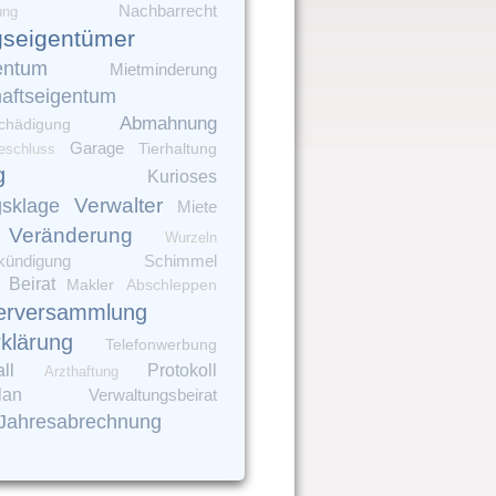
Nachbarrecht
ung
seigentümer
entum
Mietminderung
aftseigentum
Abmahnung
chädigung
Garage
Tierhaltung
eschluss
g
Kurioses
Verwalter
gsklage
Miete
Veränderung
Wurzeln
kündigung
Schimmel
Beirat
Makler
Abschleppen
erversammlung
rklärung
Telefonwerbung
ll
Protokoll
Arzthaftung
lan
Verwaltungsbeirat
Jahresabrechnung