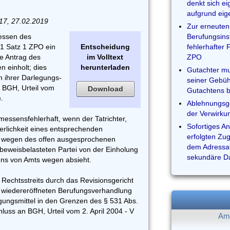
denkt sich e
aufgrund eig
/17, 27.02.2019
Zur erneuten
essen des
Berufungsins
 1 Satz 1 ZPO ein
Entscheidung
fehlerhafter 
e Antrag des
im Volltext
ZPO
n einholt; dies
herunterladen
Gutachter mu
on ihrer Darlegungs-
seiner Gebüh
 BGH, Urteil vom
Download
Gutachtens b
.
Ablehnungsg
der Verwirku
messensfehlerhaft, wenn der Tatrichter,
Sofortiges A
erlichkeit eines entsprechenden
erfolgten Zu
, wegen des offen ausgesprochenen
dem Adressat
beweisbelasteten Partei von der Einholung
sekundäre Da
ns von Amts wegen absieht.
Rechtsstreits durch das Revisionsgericht
r wiedereröffneten Berufungsverhandlung
igungsmittel in den Grenzen des § 531 Abs.
luss an BGH, Urteil vom 2. April 2004 - V
Am 