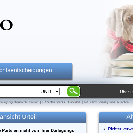
ichtsentscheidungen
Über u
nungseigentumsrecht, Bottrop | RA Stefan Specks, Düsseldorf | RA Liubov Zelinskij-Zunik, München
ansicht Urteil
Äh
Richter verw
e Parteien nicht von ihrer Darlegungs-