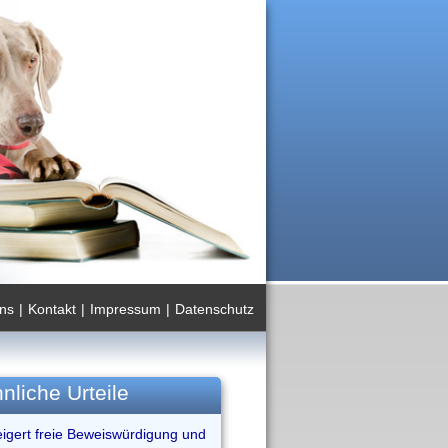
ns
|
Kontakt
|
Impressum
|
Datenschutz
nliche Urteile
eigert freie Beweiswürdigung und