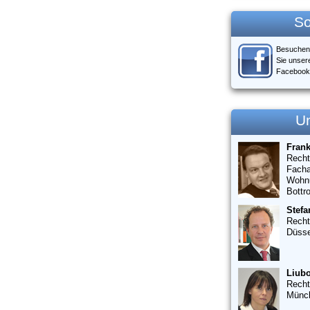
So
Besuchen
Sie unser
Facebook
U
Fran
Recht
Facha
Wohn
Bottr
Stefa
Recht
Düsse
Liubo
Recht
Münc