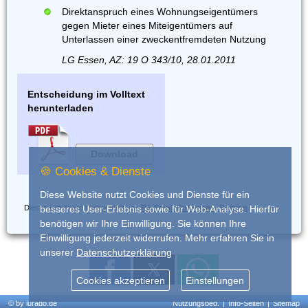
Direktanspruch eines Wohnungseigentümers
gegen Mieter eines Miteigentümers auf
Unterlassen einer zweckentfremdeten Nutzung
LG Essen, AZ: 19 O 343/10, 28.01.2011
Entscheidung im Volltext
herunterladen
Download
🍪 Cookies & Dienste
Diese Website nutzt Cookies und Dienste für ein
Dieses Urteil wurde eingestellt von
RA Frank Dohrmann, Bottrop
besseres User-Erlebnis sowie für Web-Analyse. Hierfür
benötigen wir Ihre Einwilligung. Sie können Ihre
Einwilligung jederzeit widerrufen. Mehr erfahren Sie in
unserer
Datenschutzerklärung
Cookies akzeptieren
Einstellungen
© by iurado.de
Nutzungsbed.
|
Info-Seiten
|
Sitemap