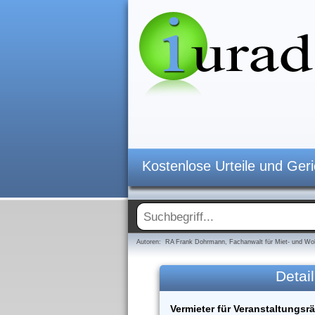
Kostenlose Urteile und Ger
Autoren: RA Frank Dohrmann, Fachanwalt für Miet- und Woh
Detail
Vermieter für Veranstaltungs