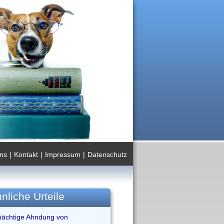
ns
|
Kontakt
|
Impressum
|
Datenschutz
nliche Urteile
mächtige Ahndung von