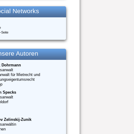
cial Networks
e
-Seite
nsere Autoren
k Dohrmann
sanwalt
nwalt für Mietrecht und
ungseigentumsrecht
op
n Specks
sanwalt
ldorf
v Zelinskij-Zunik
sanwältin
hen