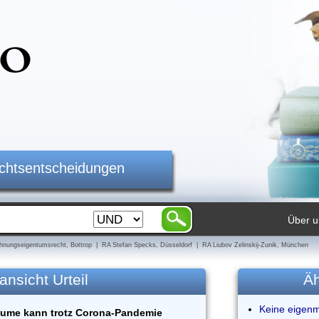
ichtsentscheidungen
Über u
nungseigentumsrecht, Bottrop | RA Stefan Specks, Düsseldorf | RA Liubov Zelinskij-Zunik, München
ansicht Urteil
Äh
Keine eigen
räume kann trotz Corona-Pandemie