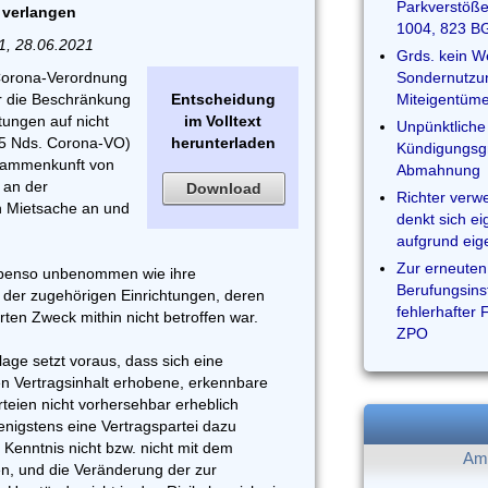
Parkverstöße
 verlangen
1004, 823 B
1, 28.06.2021
Grds. kein W
 Corona-Verordnung
Sondernutzun
er die Beschränkung
Entscheidung
Miteigentüme
tungen auf nicht
im Volltext
Unpünktliche 
 5 Nds. Corona-VO)
herunterladen
Kündigungsgr
usammenkunft von
Abmahnung
 an der
Download
Richter verw
n Mietsache an und
denkt sich e
aufgrund eig
Zur erneuten
ebenso unbenommen wie ihre
Berufungsins
 der zugehörigen Einrichtungen, deren
fehlerhafter 
ten Zweck mithin nicht betroffen war.
ZPO
age setzt voraus, dass sich eine
en Vertragsinhalt erhobene, erkennbare
eien nicht vorhersehbar erheblich
nigstens eine Vertragspartei dazu
i Kenntnis nicht bzw. nicht mit dem
Am 
en, und die Veränderung der zur