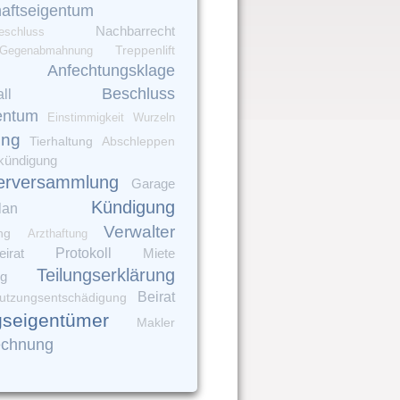
aftseigentum
Nachbarrecht
eschluss
Gegenabmahnung
Treppenlift
Anfechtungsklage
Beschluss
ll
entum
Einstimmigkeit
Wurzeln
ung
Tierhaltung
Abschleppen
kündigung
erversammlung
Garage
Kündigung
lan
Verwalter
ng
Arzthaftung
irat
Protokoll
Miete
Teilungserklärung
ng
Beirat
utzungsentschädigung
seigentümer
Makler
echnung