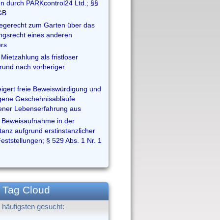
n durch PARKcontrol24 Ltd.; §§
GB
egerecht zum Garten über das
gsrecht eines anderen
rs
Mietzahlung als fristloser
und nach vorheriger
eigert freie Beweiswürdigung und
igene Geschehnisabläufe
ener Lebenserfahrung aus
 Beweisaufnahme in der
tanz aufgrund erstinstanzlicher
Feststellungen; § 529 Abs. 1 Nr. 1
Tag Cloud
häufigsten gesucht: