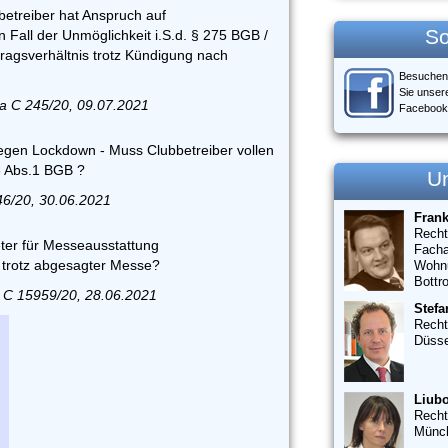
betreiber hat Anspruch auf
So
in Fall der Unmöglichkeit i.S.d. § 275 BGB /
ragsverhältnis trotz Kündigung nach
Besuchen
Sie unser
a C 245/20, 09.07.2021
Facebook
gen Lockdown - Muss Clubbetreiber vollen
3 Abs.1 BGB ?
U
46/20, 30.06.2021
Fran
Recht
ter für Messeausstattung
Facha
h trotz abgesagter Messe?
Wohn
Bottr
 C 15959/20, 28.06.2021
Stefa
Recht
Düsse
Liubo
Recht
Münc