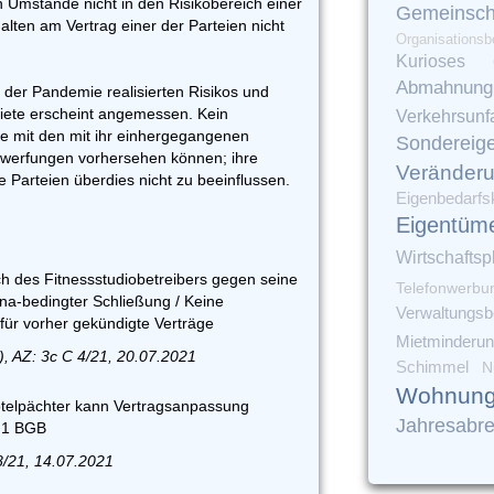
Umstände nicht in den Risikobereich einer
Gemeinsch
halten am Vertrag einer der Parteien nicht
Organisationsb
Kurioses
Abmahnung
it der Pandemie realisierten Risikos und
 Miete erscheint angemessen. Kein
Verkehrsunfa
ie mit den mit ihr einhergegangenen
Sondereig
erwerfungen vorhersehen können; ihre
Veränder
e Parteien überdies nicht zu beeinflussen.
Eigenbedarfs
Eigentüm
Wirtschaftsp
h des Fitnessstudiobetreibers gegen seine
Telefonwerbu
a-bedingter Schließung / Keine
Verwaltungsbe
für vorher gekündigte Verträge
Mietminderu
), AZ: 3c C 4/21, 20.07.2021
Schimmel
N
Wohnung
telpächter kann Vertragsanpassung
Jahresabr
. 1 BGB
8/21, 14.07.2021