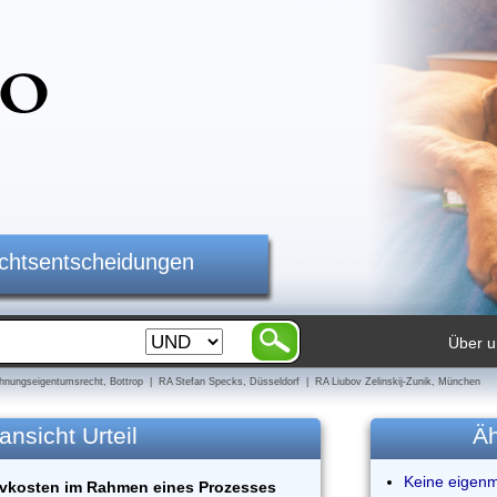
ichtsentscheidungen
Über u
nungseigentumsrecht, Bottrop | RA Stefan Specks, Düsseldorf | RA Liubov Zelinskij-Zunik, München
ansicht Urteil
Äh
Keine eigen
ivkosten im Rahmen eines Prozesses