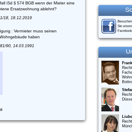
fall iSd § 574 BGB wenn der Mieter eine
So
otene Ersatzwohnung ablehnt?
91/18, 18.12.2019
Besuchen
Sie unser
igung : Vermieter muss seinen
Facebook
m Wohngebäude haben
 481/90, 14.03.1991
U
Fran
Recht
Facha
Wohn
Bottr
Stefa
Recht
Düsse
do
Liubo
Recht
Münc