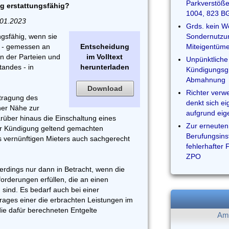
Parkverstöße
 erstattungsfähig?
1004, 823 B
.01.2023
Grds. kein W
ngsfähig, wenn sie
Sondernutzun
 - gemessen an
Entscheidung
Miteigentüme
en der Parteien und
im Volltext
Unpünktliche 
andes - in
herunterladen
Kündigungsgr
Abmahnung
Download
Richter verw
ftragung des
denkt sich e
cher Nähe zur
aufgrund eig
arüber hinaus die Einschaltung eines
Zur erneuten
der Kündigung geltend gemachten
Berufungsins
s vernünftigen Mieters auch sachgerecht
fehlerhafter 
ZPO
erdings nur dann in Betracht, wenn die
rderungen erfüllen, die an einen
 sind. Es bedarf auch bei einer
rages einer die erbrachten Leistungen im
ie dafür berechneten Entgelte
Am 