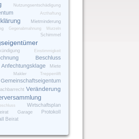
g
Nutzungsentschädigung
entum
Arzthaftung
rklärung
Mietminderung
ng
Gegenabmahnung
Wurzeln
Schimmel
seigentümer
kündigung
Einstimmigkeit
Beschluss
echnung
Anfechtungsklage
Miete
Makler
Treppenlift
Gemeinschaftseigentum
Veränderung
achbarrecht
erversammlung
Wirtschaftsplan
eschluss
irat
Garage
Protokoll
ll
Beirat