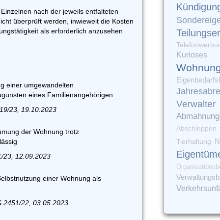
Kündigun
Einzelnen nach der jeweils entfalteten
Sondereig
nicht überprüft werden, inwieweit die Kosten
lungstätigkeit als erforderlich anzusehen
Teilungse
Telefonwerbu
Kurioses
Wohnung
Eigenbedarfs
ng einer umgewandelten
Jahresabr
gunsten eines Familienangehörigen
Verwalter
119/23, 19.10.2023
Abmahnung
Abschleppen
äumung der Wohnung trotz
lässig
Tierhaltung
N
Eigentüm
1/23, 12.09.2023
Organisationsb
Verwaltungsbe
Selbstnutzung einer Wohnung als
Verkehrsunfa
S 2451/22, 03.05.2023