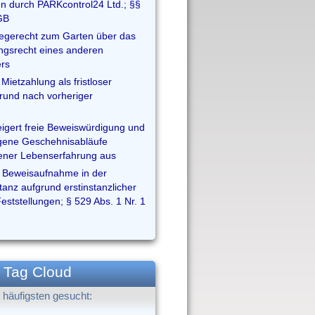
n durch PARKcontrol24 Ltd.; §§
GB
egerecht zum Garten über das
gsrecht eines anderen
rs
Mietzahlung als fristloser
und nach vorheriger
eigert freie Beweiswürdigung und
igene Geschehnisabläufe
ener Lebenserfahrung aus
 Beweisaufnahme in der
tanz aufgrund erstinstanzlicher
Feststellungen; § 529 Abs. 1 Nr. 1
Tag Cloud
häufigsten gesucht: