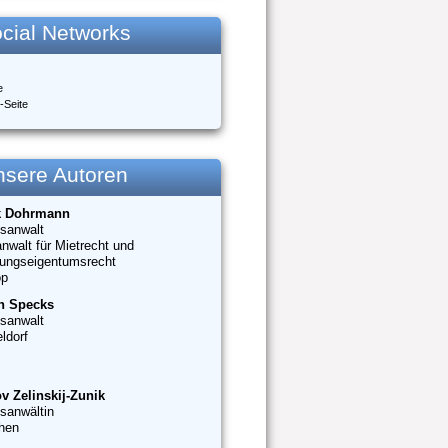
cial Networks
e
-Seite
nsere Autoren
k Dohrmann
sanwalt
nwalt für Mietrecht und
ungseigentumsrecht
op
n Specks
sanwalt
ldorf
v Zelinskij-Zunik
sanwältin
hen