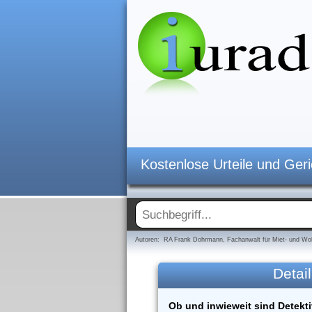
Kostenlose Urteile und Ger
Autoren: RA Frank Dohrmann, Fachanwalt für Miet- und Woh
Detail
Ob und inwieweit sind Detekt