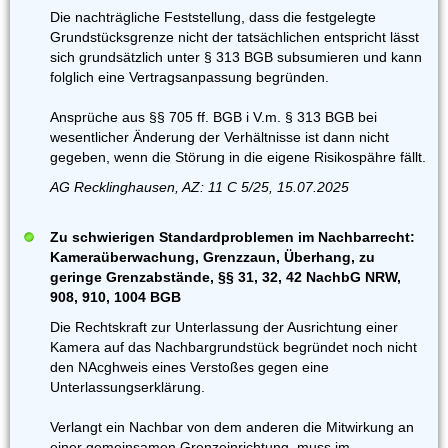
Die nachträgliche Feststellung, dass die festgelegte
Grundstücksgrenze nicht der tatsächlichen entspricht lässt
sich grundsätzlich unter § 313 BGB subsumieren und kann
folglich eine Vertragsanpassung begründen.
Ansprüche aus §§ 705 ff. BGB i V.m. § 313 BGB bei
wesentlicher Änderung der Verhältnisse ist dann nicht
gegeben, wenn die Störung in die eigene Risikospähre fällt.
AG Recklinghausen, AZ: 11 C 5/25, 15.07.2025
Zu schwierigen Standardproblemen im Nachbarrecht:
Kameraüberwachung, Grenzzaun, Überhang, zu
geringe Grenzabstände, §§ 31, 32, 42 NachbG NRW,
908, 910, 1004 BGB
Die Rechtskraft zur Unterlassung der Ausrichtung einer
Kamera auf das Nachbargrundstück begründet noch nicht
den NAcghweis eines Verstoßes gegen eine
Unterlassungserklärung.
Verlangt ein Nachbar von dem anderen die Mitwirkung an
einer gemeinsamen Grenzeinrichtung, muss im