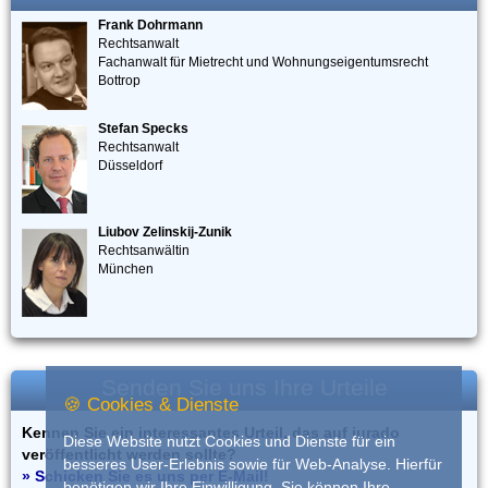
Frank Dohrmann
Rechtsanwalt
Fachanwalt für Mietrecht und Wohnungseigentumsrecht
Bottrop
Stefan Specks
Rechtsanwalt
Düsseldorf
Liubov Zelinskij-Zunik
Rechtsanwältin
München
Senden Sie uns Ihre Urteile
🍪 Cookies & Dienste
Kennen Sie ein interessantes Urteil, das auf iurado
Diese Website nutzt Cookies und Dienste für ein
veröffentlicht werden sollte?
besseres User-Erlebnis sowie für Web-Analyse. Hierfür
» Schicken Sie es uns per E-Mail!
benötigen wir Ihre Einwilligung. Sie können Ihre