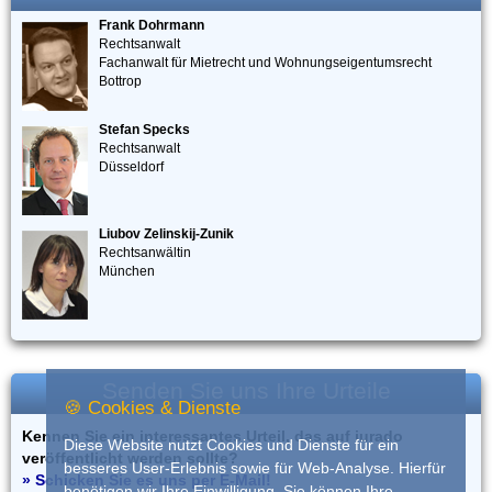
Frank Dohrmann
Rechtsanwalt
Fachanwalt für Mietrecht und Wohnungseigentumsrecht
Bottrop
Stefan Specks
Rechtsanwalt
Düsseldorf
Liubov Zelinskij-Zunik
Rechtsanwältin
München
Senden Sie uns Ihre Urteile
🍪 Cookies & Dienste
Kennen Sie ein interessantes Urteil, das auf iurado
Diese Website nutzt Cookies und Dienste für ein
veröffentlicht werden sollte?
besseres User-Erlebnis sowie für Web-Analyse. Hierfür
» Schicken Sie es uns per E-Mail!
benötigen wir Ihre Einwilligung. Sie können Ihre