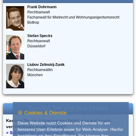
Frank Dohrmann
Rechtsanwalt
Fachanwalt für Mietrecht und Wohnungseigentumsrecht
Bottrop
Stefan Specks
Rechtsanwalt
Düsseldorf
Liubov Zelinskij-Zunik
Rechtsanwältin
München
Senden Sie uns Ihre Urteile
🍪 Cookies & Dienste
Kennen Sie ein interessantes Urteil, das auf iurado
Diese Website nutzt Cookies und Dienste für ein
veröffentlicht werden sollte?
besseres User-Erlebnis sowie für Web-Analyse. Hierfür
» Schicken Sie es uns per E-Mail!
benötigen wir Ihre Einwilligung. Sie können Ihre