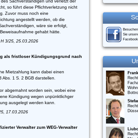
t des Sachverständigen und verletzt der
ht, so führt diese Pflichtverletzung nicht
g. Zuvor muss noch eine
So
Richtung angestellt werden, ob die
achverständigen, wäre sie erfolgt,
Besuchen
ie Beweisaufnahme gehabt hätte.
Sie unser
Facebook
 H 3/25, 25.03.2026
g als fristloser Kündigungsgrund nach
U
che Mietzahlung kann dabei einen
Fran
Abs. 1 S. 2 BGB darstellen.
Recht
Facha
Wohn
or abgemahnt worden sein, wobei eine
Bottr
hene Kündigung wegen unpünktlichger
Stefa
ung ausgelegt werden kann.
Recht
Düsse
25, 17.03.2026
fizierter Verwalter zum WEG-Verwalter
Liubo
Recht