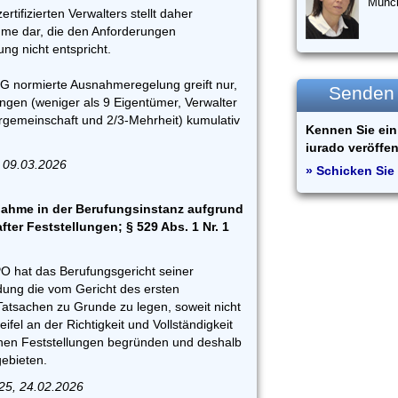
Münc
ertifizierten Verwalters stellt daher
me dar, die den Anforderungen
g nicht entspricht.
EG normierte Ausnahmeregelung greift nur,
Senden S
ngen (weniger als 9 Eigentümer, Verwalter
gemeinschaft und 2/3-Mehrheit) kumulativ
Kennen Sie ein 
iurado veröffen
 09.03.2026
» Schicken Sie 
ahme in der Berufungsinstanz aufgrund
after Feststellungen; § 529 Abs. 1 Nr. 1
PO hat das Berufungsgericht seiner
ung die vom Gericht des ersten
Tatsachen zu Grunde zu legen, soweit nicht
fel an der Richtigkeit und Vollständigkeit
hen Feststellungen begründen und deshalb
gebieten.
25, 24.02.2026