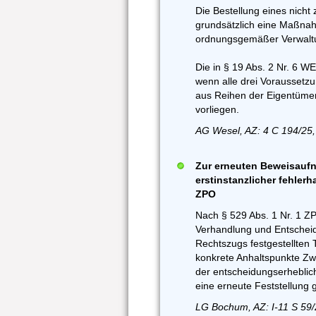
Die Bestellung eines nicht z
grundsätzlich eine Maßnah
ordnungsgemäßer Verwaltun
Die in § 19 Abs. 2 Nr. 6 W
wenn alle drei Voraussetzu
aus Reihen der Eigentümer
vorliegen.
AG Wesel, AZ: 4 C 194/25,
Zur erneuten Beweisaufn
erstinstanzlicher fehlerh
ZPO
Nach § 529 Abs. 1 Nr. 1 Z
Verhandlung und Entscheid
Rechtszugs festgestellten 
konkrete Anhaltspunkte Zwei
der entscheidungserheblic
eine erneute Feststellung 
LG Bochum, AZ: I-11 S 59/