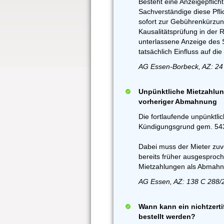
Besteht eine Anzeigepflich
Sachverständige diese Pflic
sofort zur Gebührenkürzun
Kausalitätsprüfung in der 
unterlassene Anzeige des S
tatsächlich Einfluss auf d
AG Essen-Borbeck, AZ: 24
Unpünktliche Mietzahlun
vorheriger Abmahnung
Die fortlaufende unpünktli
Kündigungsgrund gem. 543 
Dabei muss der Mieter zuv
bereits früher ausgesproc
Mietzahlungen als Abmahn
AG Essen, AZ: 138 C 288/
Wann kann ein nichtzerti
bestellt werden?