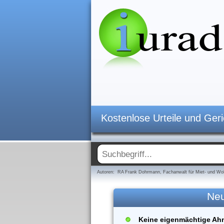
Kostenlose Urteile und Ger
Autoren: RA Frank Dohrmann, Fachanwalt für Miet- und Woh
Neu
Keine eigenmächtige Ah