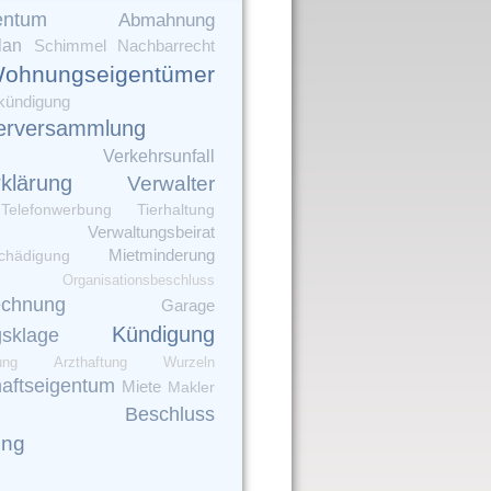
entum
Abmahnung
lan
Schimmel
Nachbarrecht
ohnungseigentümer
kündigung
erversammlung
Verkehrsunfall
rklärung
Verwalter
Telefonwerbung
Tierhaltung
Verwaltungsbeirat
Mietminderung
chädigung
Organisationsbeschluss
echnung
Garage
Kündigung
gsklage
ung
Arzthaftung
Wurzeln
aftseigentum
Miete
Makler
Beschluss
ung