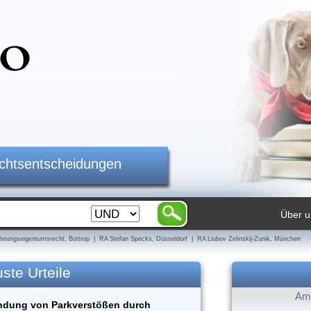
ichtsentscheidungen
Über u
nungseigentumsrecht, Bottrop | RA Stefan Specks, Düsseldorf | RA Liubov Zelinskij-Zunik, München
ste Urteile
Am 
ndung von Parkverstößen durch