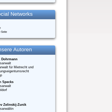
cial Networks
e
-Seite
nsere Autoren
k Dohrmann
sanwalt
nwalt für Mietrecht und
ungseigentumsrecht
op
n Specks
sanwalt
ldorf
v Zelinskij-Zunik
sanwältin