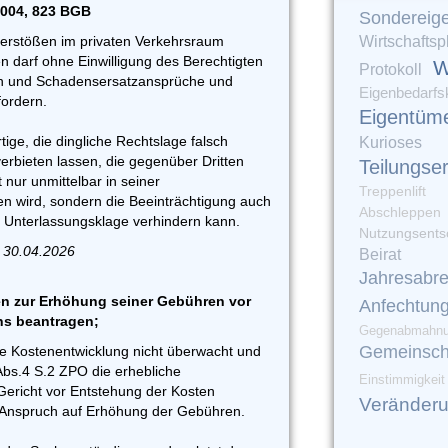
1004, 823 BGB
Sondereig
erstößen im privaten Verkehrsraum
Wirtschaftsp
n darf ohne Einwilligung des Berechtigten
W
Protokoll
n und Schadensersatzansprüche und
Eigenbedarfs
ordern.
Eigentüm
ige, die dingliche Rechtslage falsch
Kurioses
erbieten lassen, die gegenüber Dritten
Teilungse
t nur unmittelbar in seiner
Treppenlift
en wird, sondern die Beeinträchtigung auch
Abschleppen
e Unterlassungsklage verhindern kann.
Nutzungsents
 30.04.2026
Beirat
Jahresabr
n zur Erhöhung seiner Gebühren vor
Anfechtun
ns beantragen;
Gegenabmahn
Gemeinsch
ie Kostenentwicklung nicht überwacht und
Abs.4 S.2 ZPO die erhebliche
Einstimmigkeit
ericht vor Entstehung der Kosten
Veränder
in Anspruch auf Erhöhung der Gebühren.