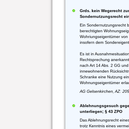
Grds. kein Wegerecht zu
Sondernutzungsrecht ei
Ein Sondernutzungsrecht be
berechtigten Wohnungseig
Wohriungseigentümer von 
insofern dem Sondereigen
Es ist in Ausnahmesituati
Rechtsprechung anerkannt,
nach Art 14 Abs. 2 GG un
innewohnenden Rücksichtn
Schranke eine Nutzung ei
Wohnungseigentümer erlau
AG Gelsenkirchen, AZ: 205
Ablehnungsgesuch gegen
unterliegen; § 43 ZPO
Das Ablehnungsrecht eines 
trotz Kenntnis eines verme