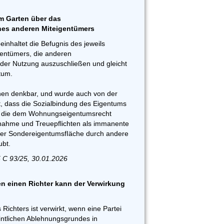
m Garten über das
nes anderen Miteigentümers
inhaltet die Befugnis des jeweils
entümers, die anderen
der Nutzung auszuschließen und gleicht
tum.
onen denkbar, und wurde auch von der
 dass die Sozialbindung des Eigentums
d die dem Wohnungseigentumsrecht
ahme und Treuepflichten als immanente
ner SondereigentumsfIäche durch andere
bt.
 C 93/25, 30.01.2026
 einen Richter kann der Verwirkung
Richters ist verwirkt, wenn eine Partei
intlichen Ablehnungsgrundes in