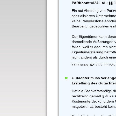
PARKcontrol24 Ltd.; §§ 
Ein auf Ahndung von Parkv
spezialisiertes Unternehme
keine Parkverstöße ahnde
Bearbeitungsgebühren einf
Der Eigentümer kann derart
darstellende Äußerungen v
fallen, weil er dadurch nich
Eigentümerstellung betroff
nicht anders als durch ein
LG Essen, AZ: 6 O 333/25,
Gutachter muss Verlange
Erstellung des Gutachte
Hat die Sachverständige d
rechtzeitig gemäß § 407a 
Kostenunterdeckung dem G
mitgeteilt hat, besteht ke