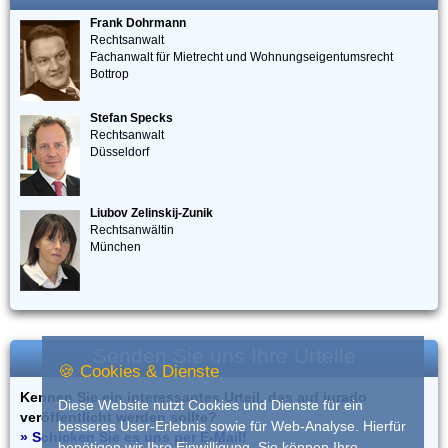
Frank Dohrmann
Rechtsanwalt
Fachanwalt für Mietrecht und Wohnungseigentumsrecht
Bottrop
Stefan Specks
Rechtsanwalt
Düsseldorf
Liubov Zelinskij-Zunik
Rechtsanwältin
München
Senden Sie uns Ihre Urteile
🍪 Cookies & Dienste
Kennen Sie ein interessantes Urteil, das auf iurado
Diese Website nutzt Cookies und Dienste für ein
veröffentlicht werden sollte?
besseres User-Erlebnis sowie für Web-Analyse. Hierfür
» Schicken Sie es uns per E-Mail!
benötigen wir Ihre Einwilligung. Sie können Ihre