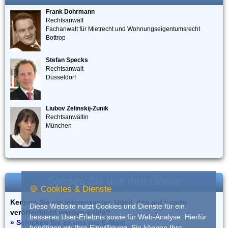
Frank Dohrmann
Rechtsanwalt
Fachanwalt für Mietrecht und Wohnungseigentumsrecht
Bottrop
Stefan Specks
Rechtsanwalt
Düsseldorf
Liubov Zelinskij-Zunik
Rechtsanwältin
München
Senden Sie uns Ihre Urteile
🍪 Cookies & Dienste
Kennen Sie ein interessantes Urteil, das auf iurado
Diese Website nutzt Cookies und Dienste für ein
veröffentlicht werden sollte?
besseres User-Erlebnis sowie für Web-Analyse. Hierfür
» Schicken Sie es uns per E-Mail!
benötigen wir Ihre Einwilligung. Sie können Ihre