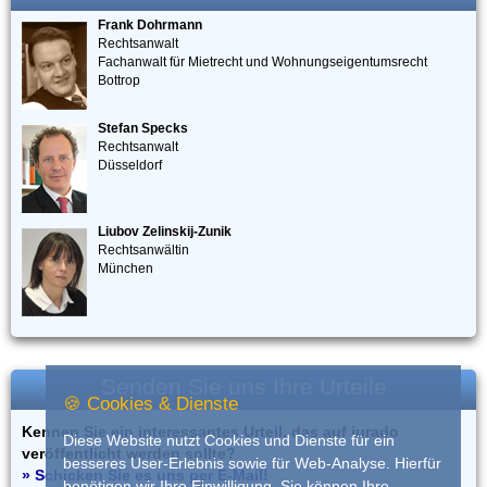
Frank Dohrmann
Rechtsanwalt
Fachanwalt für Mietrecht und Wohnungseigentumsrecht
Bottrop
Stefan Specks
Rechtsanwalt
Düsseldorf
Liubov Zelinskij-Zunik
Rechtsanwältin
München
Senden Sie uns Ihre Urteile
🍪 Cookies & Dienste
Kennen Sie ein interessantes Urteil, das auf iurado
Diese Website nutzt Cookies und Dienste für ein
veröffentlicht werden sollte?
besseres User-Erlebnis sowie für Web-Analyse. Hierfür
» Schicken Sie es uns per E-Mail!
benötigen wir Ihre Einwilligung. Sie können Ihre