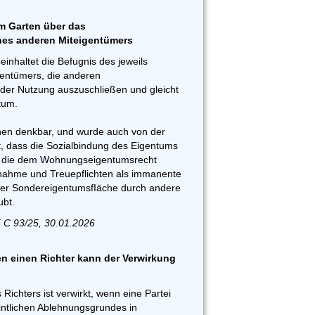
m Garten über das
nes anderen Miteigentümers
inhaltet die Befugnis des jeweils
entümers, die anderen
der Nutzung auszuschließen und gleicht
tum.
onen denkbar, und wurde auch von der
 dass die Sozialbindung des Eigentums
d die dem Wohnungseigentumsrecht
ahme und Treuepflichten als immanente
ner SondereigentumsfIäche durch andere
bt.
 C 93/25, 30.01.2026
 einen Richter kann der Verwirkung
Richters ist verwirkt, wenn eine Partei
intlichen Ablehnungsgrundes in