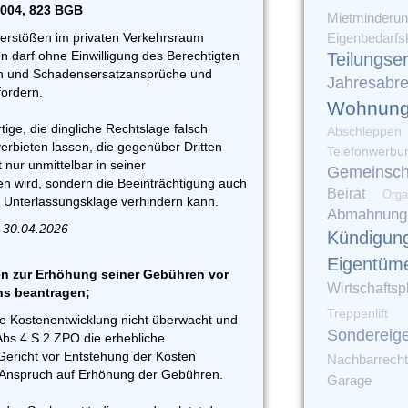
1004, 823 BGB
Mietminderu
erstößen im privaten Verkehrsraum
Eigenbedarfs
n darf ohne Einwilligung des Berechtigten
Teilungse
n und Schadensersatzansprüche und
Jahresabr
ordern.
Wohnung
ige, die dingliche Rechtslage falsch
Abschleppen
erbieten lassen, die gegenüber Dritten
Telefonwerbu
t nur unmittelbar in seiner
Gemeinsch
en wird, sondern die Beeinträchtigung auch
Beirat
Orga
e Unterlassungsklage verhindern kann.
Abmahnung
 30.04.2026
Kündigun
Eigentüm
n zur Erhöhung seiner Gebühren vor
Wirtschaftsp
ns beantragen;
Treppenlift
ie Kostenentwicklung nicht überwacht und
Sondereig
Abs.4 S.2 ZPO die erhebliche
ericht vor Entstehung der Kosten
Nachbarrecht
in Anspruch auf Erhöhung der Gebühren.
Garage