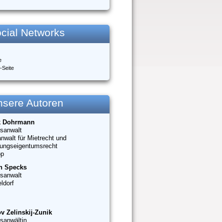
cial Networks
e
-Seite
nsere Autoren
k Dohrmann
sanwalt
nwalt für Mietrecht und
ungseigentumsrecht
op
n Specks
sanwalt
ldorf
v Zelinskij-Zunik
sanwältin