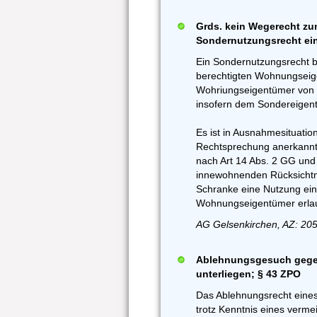
Grds. kein Wegerecht zu
Sondernutzungsrecht ei
Ein Sondernutzungsrecht be
berechtigten Wohnungseig
Wohriungseigentümer von 
insofern dem Sondereigen
Es ist in Ausnahmesituati
Rechtsprechung anerkannt,
nach Art 14 Abs. 2 GG un
innewohnenden Rücksichtn
Schranke eine Nutzung ei
Wohnungseigentümer erlau
AG Gelsenkirchen, AZ: 205
Ablehnungsgesuch gegen
unterliegen; § 43 ZPO
Das Ablehnungsrecht eines 
trotz Kenntnis eines verme