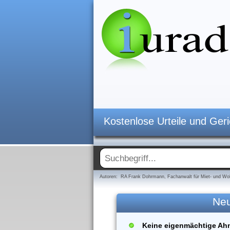
Kostenlose Urteile und Ger
Autoren: RA Frank Dohrmann, Fachanwalt für Miet- und Woh
Neu
Keine eigenmächtige Ah