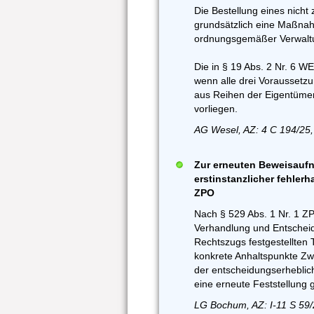
Die Bestellung eines nicht z
grundsätzlich eine Maßnah
ordnungsgemäßer Verwaltun
Die in § 19 Abs. 2 Nr. 6 W
wenn alle drei Voraussetzu
aus Reihen der Eigentümer
vorliegen.
AG Wesel, AZ: 4 C 194/25,
Zur erneuten Beweisaufn
erstinstanzlicher fehlerh
ZPO
Nach § 529 Abs. 1 Nr. 1 Z
Verhandlung und Entscheid
Rechtszugs festgestellten 
konkrete Anhaltspunkte Zwei
der entscheidungserheblic
eine erneute Feststellung 
LG Bochum, AZ: I-11 S 59/