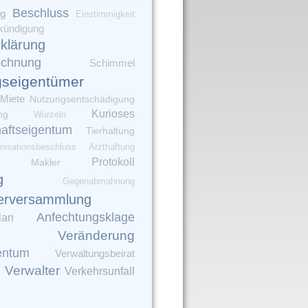
Beschluss
ng
Einstimmigkeit
kündigung
rklärung
echnung
Schimmel
seigentümer
Miete
Nutzungsentschädigung
Kurioses
ng
Wurzeln
aftseigentum
Tierhaltung
nisationsbeschluss
Arzthaftung
Protokoll
Makler
g
Gegenabmahnung
erversammlung
Anfechtungsklage
lan
Veränderung
entum
Verwaltungsbeirat
Verwalter
Verkehrsunfall