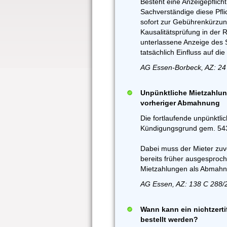
Besteht eine Anzeigepflich
Sachverständige diese Pflic
sofort zur Gebührenkürzun
Kausalitätsprüfung in der 
unterlassene Anzeige des S
tatsächlich Einfluss auf d
AG Essen-Borbeck, AZ: 24
Unpünktliche Mietzahlun
vorheriger Abmahnung
Die fortlaufende unpünktli
Kündigungsgrund gem. 543 
Dabei muss der Mieter zuv
bereits früher ausgesproc
Mietzahlungen als Abmahn
AG Essen, AZ: 138 C 288/
Wann kann ein nichtzerti
bestellt werden?