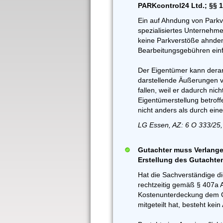
PARKcontrol24 Ltd.; §§ 
Ein auf Ahndung von Parkv
spezialisiertes Unternehme
keine Parkverstöße ahnde
Bearbeitungsgebühren einf
Der Eigentümer kann derart
darstellende Äußerungen v
fallen, weil er dadurch nich
Eigentümerstellung betroff
nicht anders als durch ein
LG Essen, AZ: 6 O 333/25,
Gutachter muss Verlange
Erstellung des Gutachte
Hat die Sachverständige d
rechtzeitig gemäß § 407a 
Kostenunterdeckung dem G
mitgeteilt hat, besteht ke