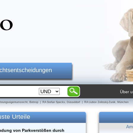
ichtsentscheidungen
Über u
nungseigentumsrecht, Bottrop | RA Stefan Specks, Düsseldorf | RA Liubov Zelinskij-Zunik, München
ste Urteile
Am 
ndung von Parkverstößen durch