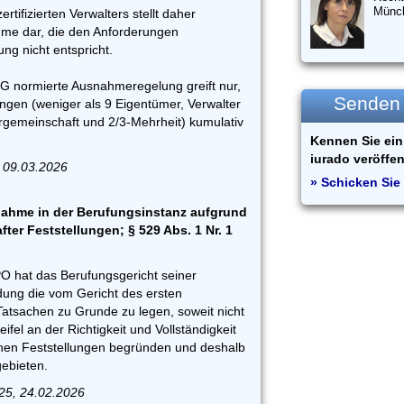
Münc
ertifizierten Verwalters stellt daher
me dar, die den Anforderungen
g nicht entspricht.
EG normierte Ausnahmeregelung greift nur,
Senden S
ngen (weniger als 9 Eigentümer, Verwalter
gemeinschaft und 2/3-Mehrheit) kumulativ
Kennen Sie ein 
iurado veröffen
 09.03.2026
» Schicken Sie 
ahme in der Berufungsinstanz aufgrund
after Feststellungen; § 529 Abs. 1 Nr. 1
PO hat das Berufungsgericht seiner
ung die vom Gericht des ersten
Tatsachen zu Grunde zu legen, soweit nicht
fel an der Richtigkeit und Vollständigkeit
hen Feststellungen begründen und deshalb
gebieten.
25, 24.02.2026