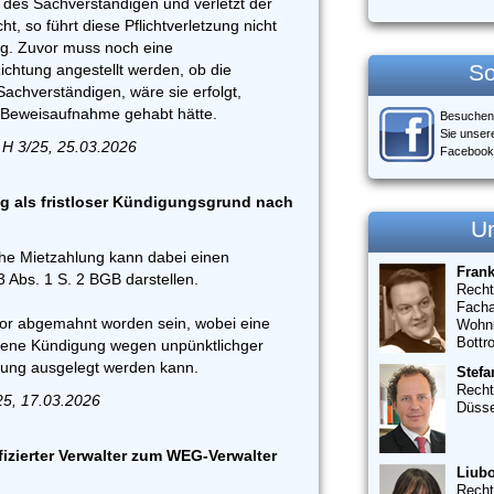
t des Sachverständigen und verletzt der
ht, so führt diese Pflichtverletzung nicht
g. Zuvor muss noch eine
So
Richtung angestellt werden, ob die
achverständigen, wäre sie erfolgt,
ie Beweisaufnahme gehabt hätte.
Besuchen
Sie unser
 H 3/25, 25.03.2026
Facebook
g als fristloser Kündigungsgrund nach
U
che Mietzahlung kann dabei einen
Fran
Abs. 1 S. 2 BGB darstellen.
Recht
Facha
or abgemahnt worden sein, wobei eine
Wohn
Bottr
hene Kündigung wegen unpünktlichger
ung ausgelegt werden kann.
Stefa
Recht
25, 17.03.2026
Düsse
fizierter Verwalter zum WEG-Verwalter
Liubo
Recht