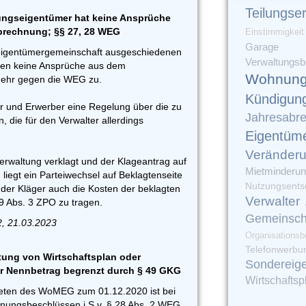
Teilungse
ngseigentümer hat keine Ansprüche
brechnung; §§ 27, 28 WEG
Einstimmigkeit
Garage
igentümergemeinschaft ausgeschiedenen
Verwaltungsbe
en keine Ansprüche aus dem
Wohnung
mehr gegen die WEG zu.
Kündigun
 und Erwerber eine Regelung über die zu
Jahresabr
, die für den Verwalter allerdings
Eigentüm
Veränder
erwaltung verklagt und der Klageantrag auf
Mietminderu
liegt ein Parteiwechsel auf Beklagtenseite
Nutzungsents
der Kläger auch die Kosten der beklagten
Verwalter
 Abs. 3 ZPO zu tragen.
Gemeinsch
2, 21.03.2023
Organisationsb
Telefonwerbu
htung von Wirtschaftsplan oder
Sondereig
r Nennbetrag begrenzt durch § 49 GKG
Wirtschaftsp
reten des WoMEG zum 01.12.2020 ist bei
nungsbeschlüssen i.S.v. § 28 Abs. 2 WEG