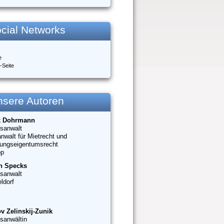
cial Networks
e
-Seite
nsere Autoren
k Dohrmann
sanwalt
nwalt für Mietrecht und
ungseigentumsrecht
op
n Specks
sanwalt
ldorf
v Zelinskij-Zunik
sanwältin