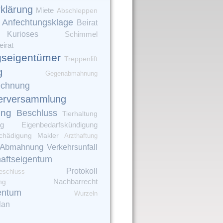
rklärung
Miete
Abschleppen
Anfechtungsklage
Beirat
Kurioses
Schimmel
irat
seigentümer
Treppenlift
g
Gegenabmahnung
echnung
erversammlung
ung
Beschluss
Tierhaltung
ng
Eigenbedarfskündigung
chädigung
Makler
Arzthaftung
Abmahnung
Verkehrsunfall
aftseigentum
Protokoll
eschluss
ng
Nachbarrecht
entum
Wurzeln
lan