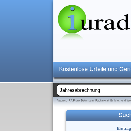
Kostenlose Urteile und Ger
Autoren: RA Frank Dohrmann, Fachanwalt für Miet- und Woh
Suc
Einträg