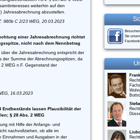
amtinteresses weiterhin auf den
) Jahresabrechnung abzustellen.
So
: 980b C 2/23 WEG, 20.03.2023
Besuchen
Sie unser
nfechtung einer Jahresabrechnung richtet
Facebook
gsspitze, nicht nach dem Nennbetrag
 über die Jahresabrechnung entspricht der
s der Summe der Abrechnungsspitzen, da
U
. 2 WEG n.F. Gegenstand der
Fran
Recht
Facha
Wohn
 WEG, 16.03.2023
Bottr
Stefa
 Endbestände lassen Plausibilität der
Recht
Düsse
len; § 28 Abs. 2 WEG
ung mit Hilfe der Anfangs- und
ht nachvollziehen, ob alle im
Liubo
en Einnahmen und Ausgaben in der
Recht