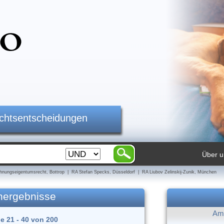
ichtsentscheidungen
Über u
nungseigentumsrecht, Bottrop | RA Stefan Specks, Düsseldorf | RA Liubov Zelinskij-Zunik, München
hergebnisse
Am 
e 21 - 40 von 200