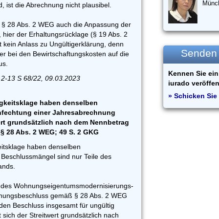
Münc
 ist die Abrechnung nicht plausibel.
h § 28 Abs. 2 WEG auch die Anpassung der
hier der Erhaltungsrücklage (§ 19 Abs. 2
t kein Anlass zu Ungültigerklärung, denn
Senden S
ler bei den Bewirtschaftungskosten auf die
us.
Kennen Sie ein 
 2-13 S 68/22, 09.03.2023
iurado veröffen
» Schicken Sie 
gkeitsklage haben denselben
Anfechtung einer Jahresabrechnung
wert grundsätzlich nach dem Nennbetrag
§ 28 Abs. 2 WEG; 49 S. 2 GKG
eitsklage haben denselben
 Beschlussmängel sind nur Teile des
ands.
en des Wohnungseigentumsmodernisierungs-
hnungsbeschluss gemäß § 28 Abs. 2 WEG
den Beschluss insgesamt für ungültig
 sich der Streitwert grundsätzlich nach