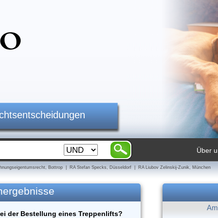
ichtsentscheidungen
Über u
nungseigentumsrecht, Bottrop | RA Stefan Specks, Düsseldorf | RA Liubov Zelinskij-Zunik, München
hergebnisse
Am 
ei der Bestellung eines Treppenlifts?