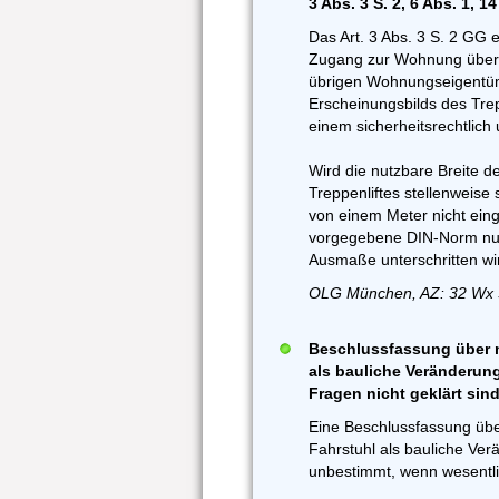
3 Abs. 3 S. 2, 6 Abs. 1, 1
Das Art. 3 Abs. 3 S. 2 GG 
Zugang zur Wohnung überw
übrigen Wohnungseigentüm
Erscheinungsbilds des Tre
einem sicherheitsrechtlic
Wird die nutzbare Breite d
Treppenliftes stellenweise
von einem Meter nicht eing
vorgegebene DIN-Norm nur
Ausmaße unterschritten wi
OLG München, AZ: 32 Wx 
Beschlussfassung über n
als bauliche Veränderun
Fragen nicht geklärt sin
Eine Beschlussfassung übe
Fahrstuhl als bauliche Ver
unbestimmt, wenn wesentlic