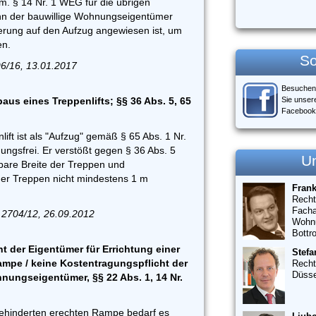
 m. § 14 Nr. 1 WEG für die übrigen
n der bauwillige Wohnungseigentümer
rung auf den Aufzug angewiesen ist, um
en.
So
6/16, 13.01.2017
Besuchen
aus eines Treppenlifts; §§ 36 Abs. 5, 65
Sie unser
Facebook
lift ist als "Aufzug" gemäß § 65 Abs. 1 Nr.
gsfrei. Er verstößt gegen § 36 Abs. 5
U
are Breite der Treppen und
er Treppen nicht mindestens 1 m
Fran
Recht
Facha
 2704/12, 26.09.2012
Wohn
Bottr
 der Eigentümer für Errichtung einer
Stefa
mpe / keine Kostentragungspflicht der
Recht
Düsse
ungseigentümer, §§ 22 Abs. 1, 14 Nr.
behinderten erechten Rampe bedarf es