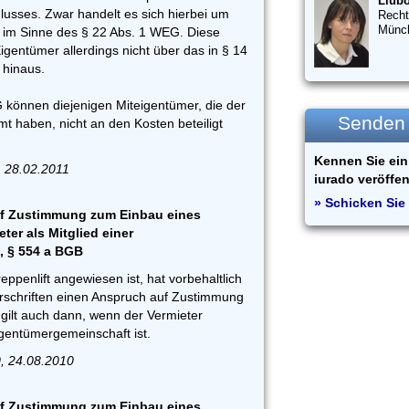
Liubo
lusses. Zwar handelt es sich hierbei um
Recht
Münc
 im Sinne des § 22 Abs. 1 WEG. Diese
igentümer allerdings nicht über das in § 14
hinaus.
 können diejenigen Miteigentümer, die der
Senden S
 haben, nicht an den Kosten beteiligt
Kennen Sie ein 
, 28.02.2011
iurado veröffen
» Schicken Sie 
uf Zustimmung zum Einbau eines
ter als Mitglied einer
, § 554 a BGB
reppenlift angewiesen ist, hat vorbehaltlich
rschriften einen Anspruch auf Zustimmung
gilt auch dann, wenn der Vermieter
gentümergemeinschaft ist.
, 24.08.2010
uf Zustimmung zum Einbau eines