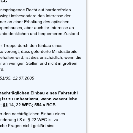
4 GG
entspringende Recht auf barrierefreien
iegt insbesondere das Interesse der
er an einer Erhaltung des optischen
ppenhauses, aber auch ihr Interesse an
h unbedenklichen und bequemeren Zustand.
er Treppe durch den Einbau eines
 so verengt, dass geforderte Mindestbreite
ehalten wird, ist dies unschädlich, wenn die
 an wenigen Stellen und nicht in großem
rd.
51/05, 12.07.2005
achträglichen Einbau eines Fahrstuhl
g ist zu unbestimmt, wenn wesentliche
d; §§ 14, 22 WEG; 554 a BGB
r den nachträglichen Einbau eines
änderung i.S.d. § 22 WEG ist zu
he Fragen nicht geklärt sind.