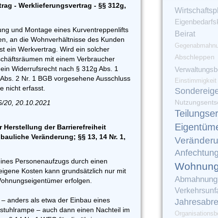
ag - Werklieferungsvertrag - §§ 312g,
Wirtschaftsp
Eigenbedarfs
rung und Montage eines Kurventreppenlifts
Beirat
llten, an die Wohnverhältnisse des Kunden
Gegenabmahn
t ein Werkvertrag. Wird ein solcher
Abschleppen
schäftsräumen mit einem Verbraucher
ein Widerrufsrecht nach § 312g Abs. 1
Verwaltungsbe
g Abs. 2 Nr. 1 BGB vorgesehene Ausschluss
Einstimmigkeit
 nicht erfasst.
Sondereig
Nutzungsents
6/20, 20.10.2021
Teilungse
Eigentüm
Herstellung der Barrierefreiheit
auliche Veränderung; §§ 13, 14 Nr. 1,
Veränder
Anfechtun
eines Personenaufzugs durch einen
Wohnung
gene Kosten kann grundsätzlich nur mit
Abmahnung
ohnungseigentümer erfolgen.
Verkehrsunfa
l – anders als etwa der Einbau eines
Jahresabr
llstuhlrampe – auch dann einen Nachteil im
Organisationsb