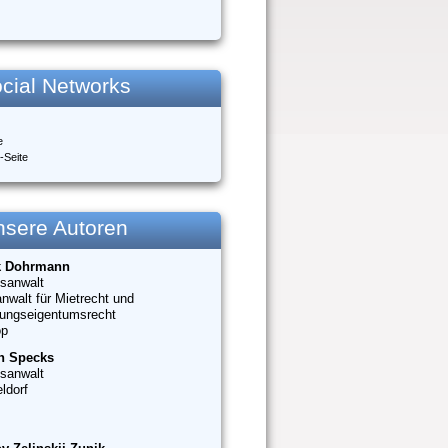
cial Networks
e
-Seite
nsere Autoren
k Dohrmann
sanwalt
nwalt für Mietrecht und
ungseigentumsrecht
op
n Specks
sanwalt
ldorf