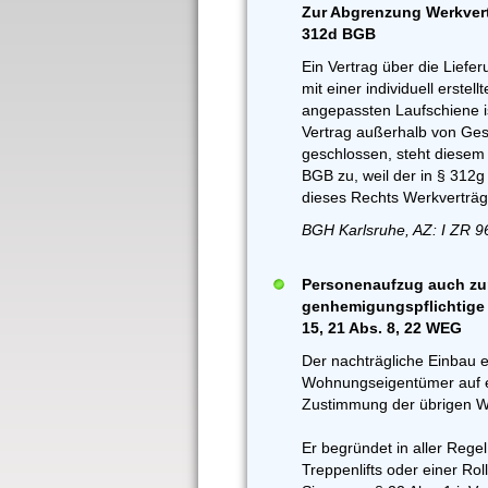
Zur Abgrenzung Werkvertr
312d BGB
Ein Vertrag über die Liefe
mit einer individuell erste
angepassten Laufschiene is
Vertrag außerhalb von Ge
geschlossen, steht diesem 
BGB zu, weil der in § 312
dieses Rechts Werkverträge
BGH Karlsruhe, AZ: I ZR 9
Personenaufzug auch zur 
genhemigungspflichtige b
15, 21 Abs. 8, 22 WEG
Der nachträgliche Einbau 
Wohnungseigentümer auf ei
Zustimmung der übrigen W
Er begründet in aller Rege
Treppenlifts oder einer Ro