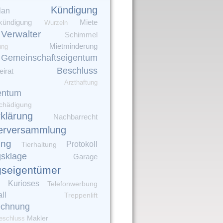
Kündigung
lan
kündigung
Miete
Wurzeln
Verwalter
Schimmel
Mietminderung
ung
Gemeinschaftseigentum
Beschluss
irat
Arzthaftung
entum
chädigung
rklärung
Nachbarrecht
erversammlung
ung
Protokoll
Tierhaltung
gsklage
Garage
seigentümer
Kurioses
Telefonwerbung
ll
Treppenlift
echnung
Makler
eschluss