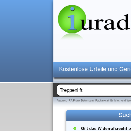
Kostenlose Urteile und Ger
Autoren: RA Frank Dohrmann, Fachanwalt für Miet- und Woh
Suc
Gilt das Widerrufsrecht b