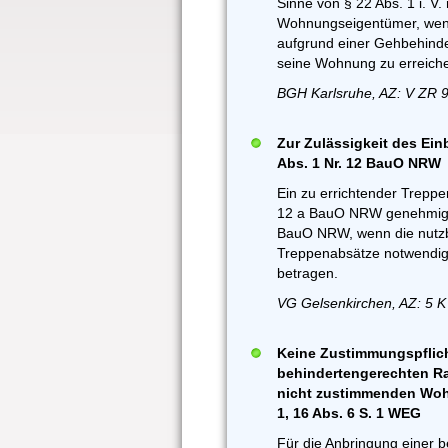
Sinne von § 22 Abs. 1 i. V.
Wohnungseigentümer, wen
aufgrund einer Gehbehinde
seine Wohnung zu erreich
BGH Karlsruhe, AZ: V ZR 9
Zur Zulässigkeit des Einb
Abs. 1 Nr. 12 BauO NRW
Ein zu errichtender Treppen
12 a BauO NRW genehmigun
BauO NRW, wenn die nutzb
Treppenabsätze notwendig
betragen.
VG Gelsenkirchen, AZ: 5 K
Keine Zustimmungspflicht
behindertengerechten Ra
nicht zustimmenden Wohn
1, 16 Abs. 6 S. 1 WEG
Für die Anbringung einer 