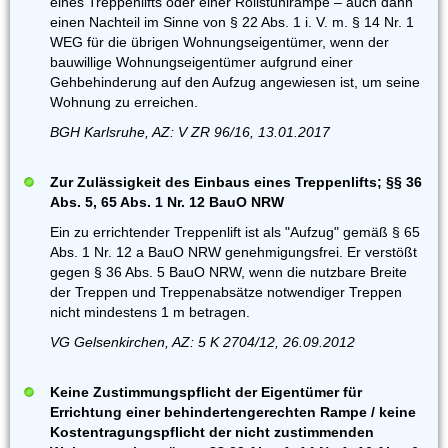
eines Treppenlifts oder einer Rollstuhlrampe – auch dann
einen Nachteil im Sinne von § 22 Abs. 1 i. V. m. § 14 Nr. 1
WEG für die übrigen Wohnungseigentümer, wenn der
bauwillige Wohnungseigentümer aufgrund einer
Gehbehinderung auf den Aufzug angewiesen ist, um seine
Wohnung zu erreichen.
BGH Karlsruhe, AZ: V ZR 96/16, 13.01.2017
Zur Zulässigkeit des Einbaus eines Treppenlifts; §§ 36
Abs. 5, 65 Abs. 1 Nr. 12 BauO NRW
Ein zu errichtender Treppenlift ist als "Aufzug" gemäß § 65
Abs. 1 Nr. 12 a BauO NRW genehmigungsfrei. Er verstößt
gegen § 36 Abs. 5 BauO NRW, wenn die nutzbare Breite
der Treppen und Treppenabsätze notwendiger Treppen
nicht mindestens 1 m betragen.
VG Gelsenkirchen, AZ: 5 K 2704/12, 26.09.2012
Keine Zustimmungspflicht der Eigentümer für
Errichtung einer behindertengerechten Rampe / keine
Kostentragungspflicht der nicht zustimmenden