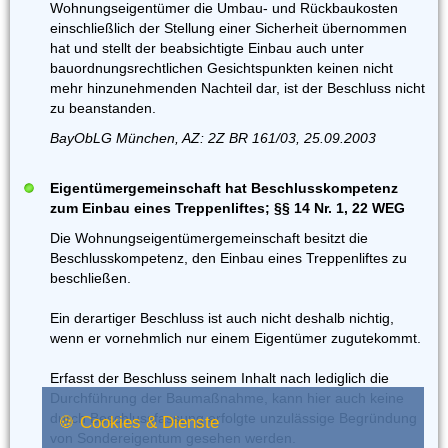
Wohnungseigentümer die Umbau- und Rückbaukosten
einschließlich der Stellung einer Sicherheit übernommen
hat und stellt der beabsichtigte Einbau auch unter
bauordnungsrechtlichen Gesichtspunkten keinen nicht
mehr hinzunehmenden Nachteil dar, ist der Beschluss nicht
zu beanstanden.
BayObLG München, AZ: 2Z BR 161/03, 25.09.2003
Eigentümergemeinschaft hat Beschlusskompetenz
zum Einbau eines Treppenliftes; §§ 14 Nr. 1, 22 WEG
Die Wohnungseigentümergemeinschaft besitzt die
Beschlusskompetenz, den Einbau eines Treppenliftes zu
beschließen.
Ein derartiger Beschluss ist auch nicht deshalb nichtig,
wenn er vornehmlich nur einem Eigentümer zugutekommt.
Erfasst der Beschluss seinem Inhalt nach lediglich die
Durchführung der Baumaßnahme, kann hier auch keine
durch Beschlussfassung erfolgte unzulässige Begründung
🍪 Cookies & Dienste
von Sondereigentum gesehen werden.