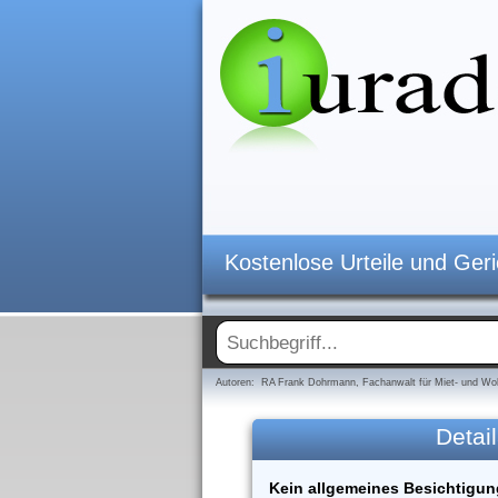
Kostenlose Urteile und Ger
Autoren: RA Frank Dohrmann, Fachanwalt für Miet- und Woh
Detail
Kein allgemeines Besichtigung