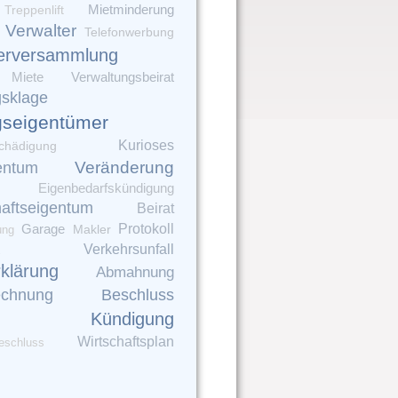
Mietminderung
Treppenlift
Verwalter
Telefonwerbung
erversammlung
Verwaltungsbeirat
Miete
gsklage
seigentümer
Kurioses
chädigung
Veränderung
entum
Eigenbedarfskündigung
aftseigentum
Beirat
Garage
Protokoll
Makler
ung
Verkehrsunfall
rklärung
Abmahnung
Beschluss
echnung
Kündigung
Wirtschaftsplan
eschluss