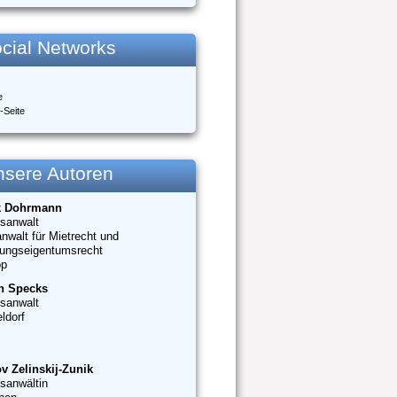
cial Networks
e
-Seite
nsere Autoren
k Dohrmann
sanwalt
nwalt für Mietrecht und
ungseigentumsrecht
op
n Specks
sanwalt
ldorf
v Zelinskij-Zunik
sanwältin