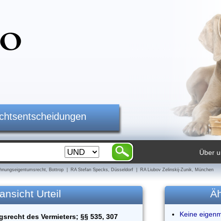
ichtsentscheidungen
Über u
nungseigentumsrecht, Bottrop | RA Stefan Specks, Düsseldorf | RA Liubov Zelinskij-Zunik, München
ansicht Urteil
Äh
Keine eigen
srecht des Vermieters; §§ 535, 307