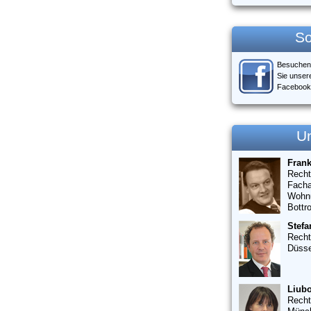
So
Besuchen
Sie unser
Facebook
U
Fran
Recht
Facha
Wohn
Bottr
Stefa
Recht
Düsse
Liubo
Recht