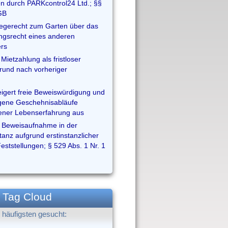
n durch PARKcontrol24 Ltd.; §§
GB
egerecht zum Garten über das
gsrecht eines anderen
rs
Mietzahlung als fristloser
und nach vorheriger
eigert freie Beweiswürdigung und
igene Geschehnisabläufe
ener Lebenserfahrung aus
 Beweisaufnahme in der
tanz aufgrund erstinstanzlicher
Feststellungen; § 529 Abs. 1 Nr. 1
Tag Cloud
häufigsten gesucht: