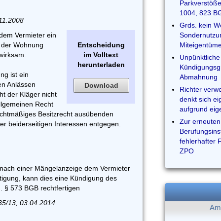
Parkverstöße
1004, 823 B
.11.2008
Grds. kein W
 dem Vermieter ein
Sondernutzun
ht der Wohnung
Entscheidung
Miteigentüme
wirksam.
im Volltext
Unpünktliche 
herunterladen
Kündigungsgr
g ist ein
Abmahnung
en Anlässen
Download
Richter verw
t der Kläger nicht
denkt sich e
llgemeinen Recht
aufgrund eig
rechtmäßiges Besitzrecht ausübenden
Zur erneuten
r beiderseitigen Interessen entgegen.
Berufungsins
fehlerhafter 
ZPO
r nach einer Mängelanzeige dem Vermieter
igung, kann dies eine Kündigung des
. § 573 BGB rechtfertigen
35/13, 03.04.2014
Am 