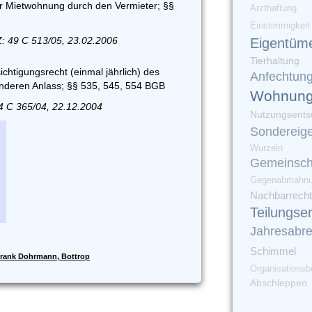
er Mietwohnung durch den Vermieter; §§
Arzthaftung
Einstimmigkeit
: 49 C 513/05, 23.02.2006
Eigentüm
Tierhaltung
chtigungsrecht (einmal jährlich) des
Anfechtun
nderen Anlass; §§ 535, 545, 554 BGB
Wohnung
4 C 365/04, 22.12.2004
Nutzungsents
Sondereig
Wurzeln
Gemeinsch
Gegenabmahn
Nachbarrecht
Teilungse
Jahresabr
Schimmel
rank Dohrmann, Bottrop
Organisationsb
Abschleppen