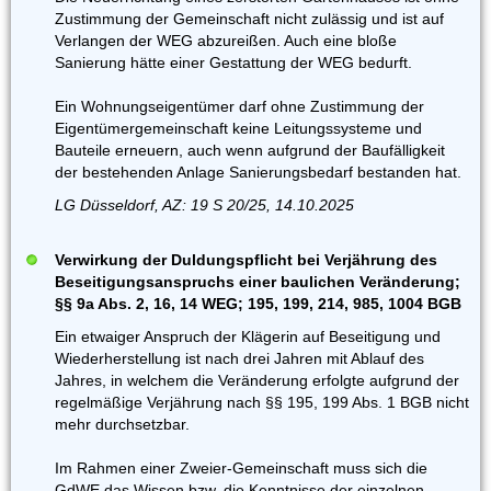
Zustimmung der Gemeinschaft nicht zulässig und ist auf
Verlangen der WEG abzureißen. Auch eine bloße
Sanierung hätte einer Gestattung der WEG bedurft.
Ein Wohnungseigentümer darf ohne Zustimmung der
Eigentümergemeinschaft keine Leitungssysteme und
Bauteile erneuern, auch wenn aufgrund der Baufälligkeit
der bestehenden Anlage Sanierungsbedarf bestanden hat.
LG Düsseldorf, AZ: 19 S 20/25, 14.10.2025
Verwirkung der Duldungspflicht bei Verjährung des
Beseitigungsanspruchs einer baulichen Veränderung;
§§ 9a Abs. 2, 16, 14 WEG; 195, 199, 214, 985, 1004 BGB
Ein etwaiger Anspruch der Klägerin auf Beseitigung und
Wiederherstellung ist nach drei Jahren mit Ablauf des
Jahres, in welchem die Veränderung erfolgte aufgrund der
regelmäßige Verjährung nach §§ 195, 199 Abs. 1 BGB nicht
mehr durchsetzbar.
Im Rahmen einer Zweier-Gemeinschaft muss sich die
GdWE das Wissen bzw. die Kenntnisse der einzelnen