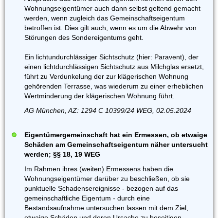
Wohnungseigentümer auch dann selbst geltend gemacht
werden, wenn zugleich das Gemeinschaftseigentum
betroffen ist. Dies gilt auch, wenn es um die Abwehr von
Störungen des Sondereigentums geht.
Ein lichtundurchlässiger Sichtschutz (hier: Paravent), der
einen lichtdurchlässigen Sichtschutz aus Milchglas ersetzt,
führt zu Verdunkelung der zur klägerischen Wohnung
gehörenden Terrasse, was wiederum zu einer erheblichen
Wertminderung der klägerischen Wohnung führt.
AG München, AZ: 1294 C 10399/24 WEG, 02.05.2024
Eigentümergemeinschaft hat ein Ermessen, ob etwaige
Schäden am Gemeinschaftseigentum näher untersucht
werden; §§ 18, 19 WEG
Im Rahmen ihres (weiten) Ermessens haben die
Wohnungseigentümer darüber zu beschließen, ob sie
punktuelle Schadensereignisse - bezogen auf das
gemeinschaftliche Eigentum - durch eine
Bestandsaufnahme untersuchen lassen mit dem Ziel,
etwaige Schäden und deren Ursache zu beseitigen.