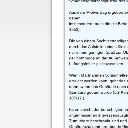
Schadensersatzansprüche des Mi
Aus dem Mietvertrag ergeben sic
denen
insbesondere auch die die Behe
1653).
Die von einem Sachverständigen
durch das Aufstellen eines Kle
nur einem geringen Spalt zur Ob
der Kommode an der Außenwandec
Lüftungsfehler gleichzusetzen.
Wenn Maßnahmen Schimmelfreih
erreicht werden kann, geht das 
dann, wenn das Gebäude nach d
Standard gebaut wurde (LG Kon
107/17 ).
Es entspricht der berechtigten 
angemessenen lnteressenausglei
Zumutbare beschränkt sind und 
Gebäudezustand ergebende Risi