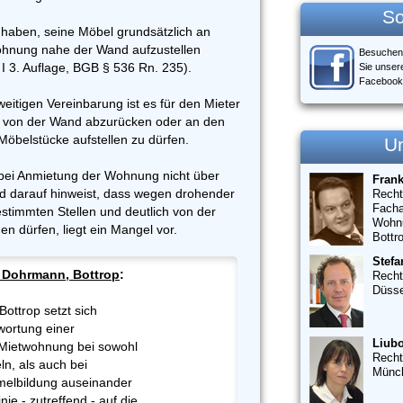
So
 haben, seine Möbel grundsätzlich an
Wohnung nahe der Wand aufzustellen
Besuchen
 I 3. Auflage, BGB § 536 Rn. 235).
Sie unser
Facebook
eitigen Vereinbarung ist es für den Mieter
 von der Wand abzurücken oder an den
belstücke aufstellen zu dürfen.
U
bei Anmietung der Wohnung nicht über
Fran
nd darauf hinweist, dass wegen drohender
Recht
Facha
estimmten Stellen und deutlich von der
Wohn
n dürfen, liegt ein Mangel vor.
Bottr
Stefa
 Dohrmann, Bottrop
:
Recht
Düsse
ottrop setzt sich
wortung einer
Liubo
 Mietwohnung bei sowohl
Recht
n, als auch bei
Münc
melbildung auseinander
inie - zutreffend - auf die