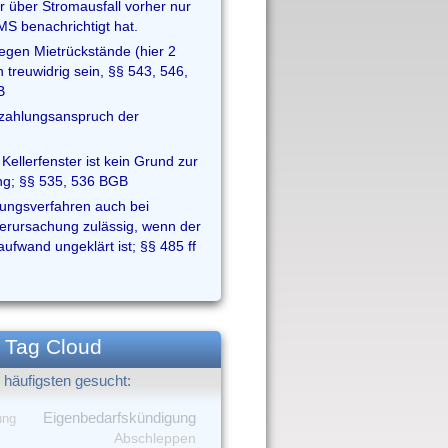
r über Stromausfall vorher nur
MS benachrichtigt hat.
gen Mietrückstände (hier 2
 treuwidrig sein, §§ 543, 546,
B
zahlungsanspruch der
Kellerfenster ist kein Grund zur
ng; §§ 535, 536 BGB
ungsverfahren auch bei
 Verursachung zulässig, wenn der
ufwand ungeklärt ist; §§ 485 ff
Tag Cloud
häufigsten gesucht:
Eigenbedarfskündigung
ung
Abschleppen