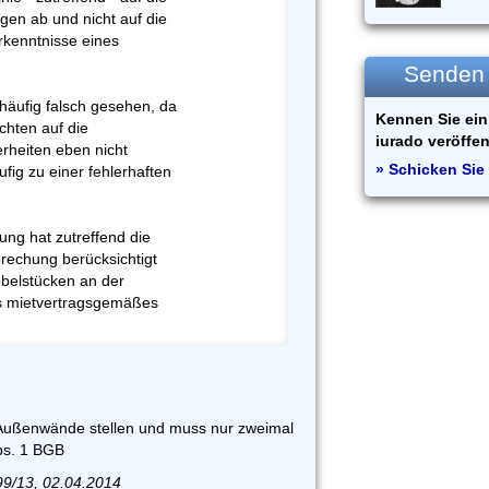
gen ab und nicht auf die
rkenntnisse eines
Senden S
häufig falsch gesehen, da
Kennen Sie ein 
chten auf die
iurado veröffen
rheiten eben nicht
» Schicken Sie 
fig zu einer fehlerhaften
ung hat zutreffend die
prechung berücksichtigt
öbelstücken an der
s mietvertragsgemäßes
 Außenwände stellen und muss nur zweimal
Abs. 1 BGB
99/13, 02.04.2014