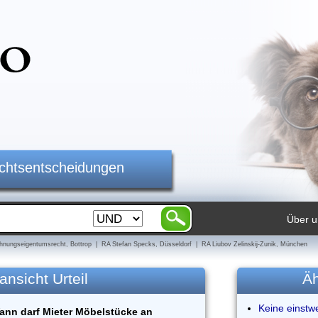
ichtsentscheidungen
Über u
nungseigentumsrecht, Bottrop | RA Stefan Specks, Düsseldorf | RA Liubov Zelinskij-Zunik, München
ansicht Urteil
Äh
Keine einstw
ann darf Mieter Möbelstücke an