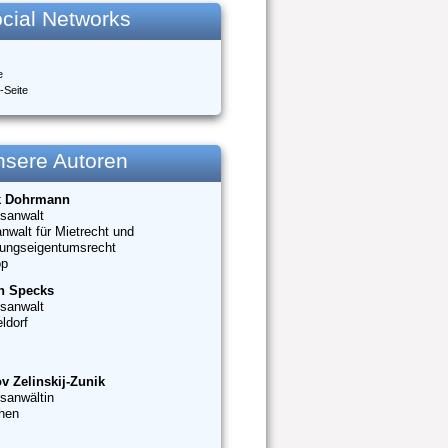
cial Networks
e
-Seite
nsere Autoren
k Dohrmann
sanwalt
nwalt für Mietrecht und
ungseigentumsrecht
op
n Specks
sanwalt
ldorf
v Zelinskij-Zunik
sanwältin
hen