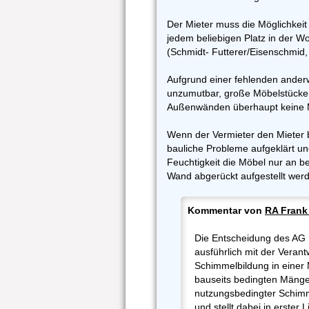
Der Mieter muss die Möglichkeit
jedem beliebigen Platz in der 
(Schmidt- Futterer/Eisenschmid,
Aufgrund einer fehlenden anderw
unzumutbar, große Möbelstücke
Außenwänden überhaupt keine Mö
Wenn der Vermieter den Mieter 
bauliche Probleme aufgeklärt u
Feuchtigkeit die Möbel nur an b
Wand abgerückt aufgestellt werde
Kommentar von
RA Frank
Die Entscheidung des AG B
ausführlich mit der Verant
Schimmelbildung in einer
bauseits bedingten Mängel
nutzungsbedingter Schim
und stellt dabei in erster L