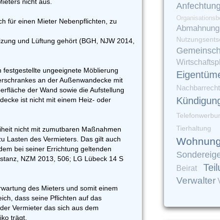
eters nicht aus.
Anfechtun
Organisationsb
h für einen Mieter Nebenpflichten, zu
Abmahnung
Nutzungsents
izung und Lüftung gehört (BGH, NJW 2014,
Gemeinsch
Wirtschaftsp
 festgestellte ungeeignete Möblierung
Eigentüm
iderschrankes an der Außenwandecke mit
Nachbarrecht
erfläche der Wand sowie die Aufstellung
Kündigun
ke ist nicht mit einem Heiz- oder
Telefonwerbu
Tierhaltung
eit nicht mit zumutbaren Maßnahmen
zu Lasten des Vermieters. Das gilt auch
Wohnung
em bei seiner Errichtung geltenden
Sondereig
stanz, NZM 2013, 506; LG Lübeck 14 S
Tei
Beirat
Verwalter
Erwartung des Mieters und somit einem
ch, dass seine Pflichten auf das
der Vermieter das sich aus dem
ko trägt.