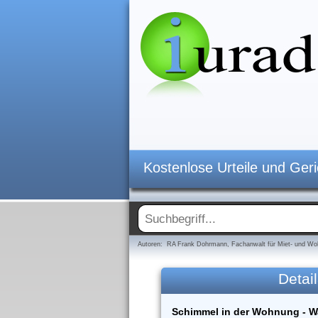
Kostenlose Urteile und Ger
Autoren: RA Frank Dohrmann, Fachanwalt für Miet- und Woh
Detail
Schimmel in der Wohnung - W