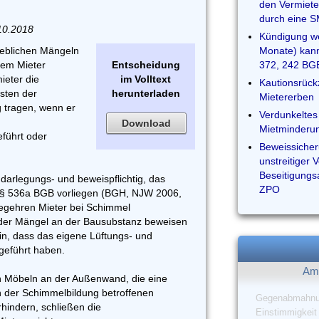
den Vermiete
durch eine S
.10.2018
Kündigung we
eblichen Mängeln
Monate) kann
dem Mieter
Entscheidung
372, 242 BG
ieter die
im Volltext
Kautionsrück
sten der
herunterladen
Mietererben
 tragen, wenn er
Verdunkeltes 
Download
Mietminderu
führt oder
Beweissicher
unstreitiger
Beseitigungsa
 darlegungs- und beweispflichtig, das
ZPO
 § 536a BGB vorliegen (BGH, NJW 2006,
egehren Mieter bei Schimmel
der Mängel an der Bausubstanz beweisen
n, dass das eigene Lüftungs- und
geführt haben.
Am 
en Möbeln an der Außenwand, die eine
n der Schimmelbildung betroffenen
Gegenabmahn
rhindern, schließen die
Einstimmigkeit