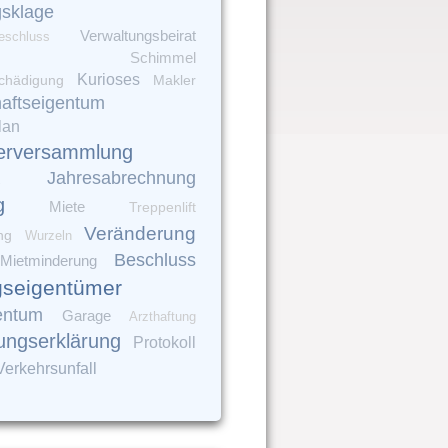
gsklage
Verwaltungsbeirat
eschluss
Schimmel
Kurioses
chädigung
Makler
aftseigentum
lan
erversammlung
Jahresabrechnung
g
Miete
Treppenlift
Veränderung
ng
Wurzeln
Beschluss
Mietminderung
seigentümer
entum
Garage
Arzthaftung
lungserklärung
Protokoll
Verkehrsunfall