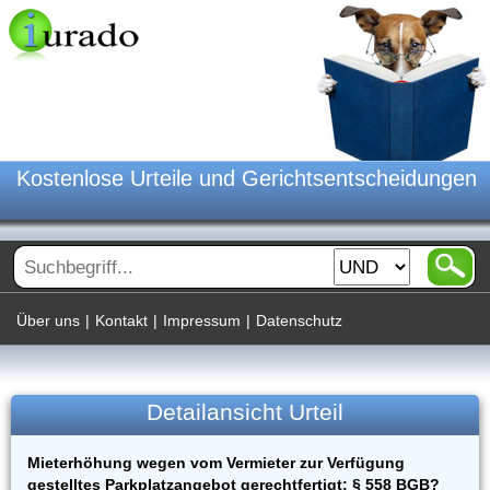
Kostenlose Urteile und Gerichtsentscheidungen
Über uns
|
Kontakt
|
Impressum
|
Datenschutz
Detailansicht Urteil
Mieterhöhung wegen vom Vermieter zur Verfügung
gestelltes Parkplatzangebot gerechtfertigt; § 558 BGB?