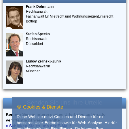
Frank Dohrmann
Rechtsanwalt
Fachanwalt für Mietrecht und Wohnungseigentumsrecht
Bottrop
Stefan Specks
Rechtsanwalt
Düsseldorf
Liubov Zelinskij-Zunik
Rechtsanwältin
München
Senden Sie uns Ihre Urteile
🍪 Cookies & Dienste
Kennen Sie ein interessantes Urteil, das auf iurado
Diese Website nutzt Cookies und Dienste für ein
veröffentlicht werden sollte?
besseres User-Erlebnis sowie für Web-Analyse. Hierfür
» Schicken Sie es uns per E-Mail!
benötigen wir Ihre Einwilligung. Sie können Ihre