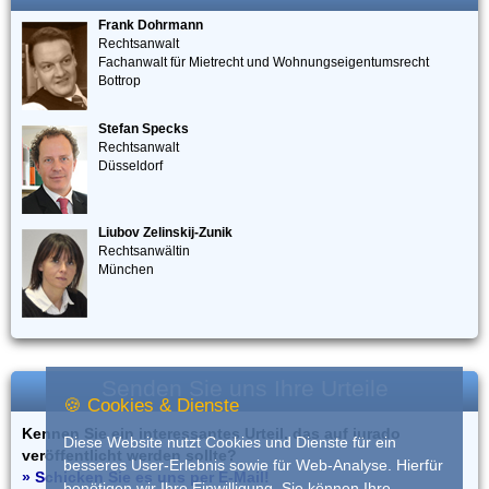
Frank Dohrmann
Rechtsanwalt
Fachanwalt für Mietrecht und Wohnungseigentumsrecht
Bottrop
Stefan Specks
Rechtsanwalt
Düsseldorf
Liubov Zelinskij-Zunik
Rechtsanwältin
München
Senden Sie uns Ihre Urteile
🍪 Cookies & Dienste
Kennen Sie ein interessantes Urteil, das auf iurado
Diese Website nutzt Cookies und Dienste für ein
veröffentlicht werden sollte?
besseres User-Erlebnis sowie für Web-Analyse. Hierfür
» Schicken Sie es uns per E-Mail!
benötigen wir Ihre Einwilligung. Sie können Ihre