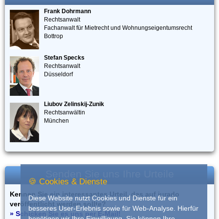
Frank Dohrmann
Rechtsanwalt
Fachanwalt für Mietrecht und Wohnungseigentumsrecht
Bottrop
Stefan Specks
Rechtsanwalt
Düsseldorf
Liubov Zelinskij-Zunik
Rechtsanwältin
München
Senden Sie uns Ihre Urteile
🍪 Cookies & Dienste
Kennen Sie ein interessantes Urteil, das auf iurado
Diese Website nutzt Cookies und Dienste für ein
veröffentlicht werden sollte?
besseres User-Erlebnis sowie für Web-Analyse. Hierfür
» Schicken Sie es uns per E-Mail!
benötigen wir Ihre Einwilligung. Sie können Ihre