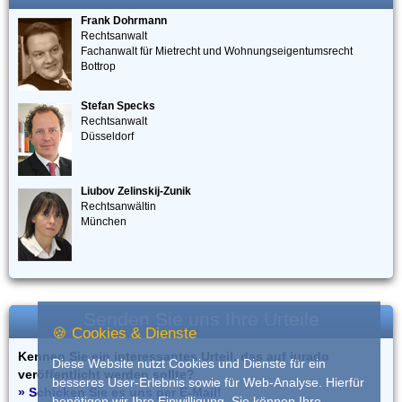
Frank Dohrmann
Rechtsanwalt
Fachanwalt für Mietrecht und Wohnungseigentumsrecht
Bottrop
Stefan Specks
Rechtsanwalt
Düsseldorf
Liubov Zelinskij-Zunik
Rechtsanwältin
München
Senden Sie uns Ihre Urteile
🍪 Cookies & Dienste
Kennen Sie ein interessantes Urteil, das auf iurado
Diese Website nutzt Cookies und Dienste für ein
veröffentlicht werden sollte?
besseres User-Erlebnis sowie für Web-Analyse. Hierfür
» Schicken Sie es uns per E-Mail!
benötigen wir Ihre Einwilligung. Sie können Ihre