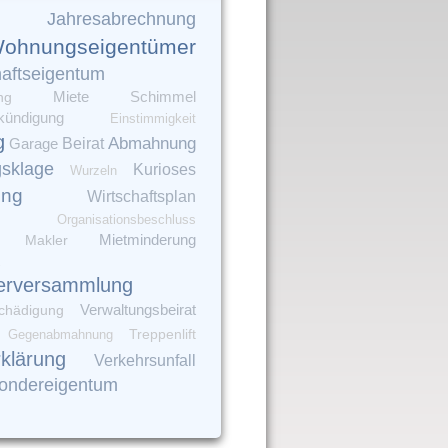
Jahresabrechnung
ohnungseigentümer
aftseigentum
ng
Miete
Schimmel
kündigung
Einstimmigkeit
g
Abmahnung
Garage
Beirat
gsklage
Kurioses
Wurzeln
ung
Wirtschaftsplan
Organisationsbeschluss
Mietminderung
Makler
erversammlung
Verwaltungsbeirat
chädigung
Gegenabmahnung
Treppenlift
rklärung
Verkehrsunfall
ondereigentum