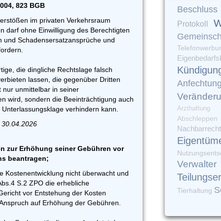
1004, 823 BGB
Beschluss
erstößen im privaten Verkehrsraum
W
Protokoll
n darf ohne Einwilligung des Berechtigten
Gemeinsch
n und Schadensersatzansprüche und
Telefonwerbu
ordern.
Eigenbedarfs
Kündigun
ige, die dingliche Rechtslage falsch
erbieten lassen, die gegenüber Dritten
Anfechtun
t nur unmittelbar in seiner
Veränder
en wird, sondern die Beeinträchtigung auch
Arzthaftung
e Unterlassungsklage verhindern kann.
Abschleppen
 30.04.2026
Nachbarrecht
Eigentüm
n zur Erhöhung seiner Gebühren vor
Nutzungsents
ns beantragen;
Verwalter
ie Kostenentwicklung nicht überwacht und
Teilungse
Abs.4 S.2 ZPO die erhebliche
S
Tierhaltung
ericht vor Entstehung der Kosten
in Anspruch auf Erhöhung der Gebühren.