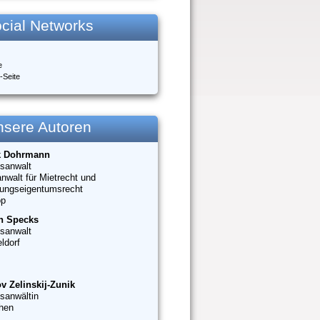
cial Networks
e
-Seite
nsere Autoren
k Dohrmann
sanwalt
nwalt für Mietrecht und
ungseigentumsrecht
op
n Specks
sanwalt
ldorf
v Zelinskij-Zunik
sanwältin
hen