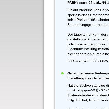
PARKcontrol24 Ltd.; §§ 
Ein auf Ahndung von Parkv
spezialisiertes Unternehme
keine Parkverstöße ahnde
Bearbeitungsgebühren einf
Der Eigentümer kann derart
darstellende Äußerungen v
fallen, weil er dadurch nich
Eigentümerstellung betroff
nicht anders als durch ein
LG Essen, AZ: 6 O 333/25,
Gutachter muss Verlange
Erstellung des Gutachte
Hat die Sachverständige d
rechtzeitig gemäß § 407a 
Kostenunterdeckung dem G
mitgeteilt hat, besteht ke