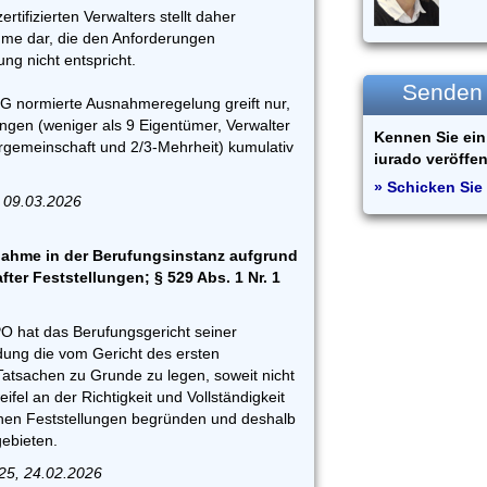
ertifizierten Verwalters stellt daher
me dar, die den Anforderungen
g nicht entspricht.
Senden S
EG normierte Ausnahmeregelung greift nur,
ngen (weniger als 9 Eigentümer, Verwalter
Kennen Sie ein 
gemeinschaft und 2/3-Mehrheit) kumulativ
iurado veröffen
» Schicken Sie 
 09.03.2026
ahme in der Berufungsinstanz aufgrund
after Feststellungen; § 529 Abs. 1 Nr. 1
PO hat das Berufungsgericht seiner
ung die vom Gericht des ersten
Tatsachen zu Grunde zu legen, soweit nicht
fel an der Richtigkeit und Vollständigkeit
hen Feststellungen begründen und deshalb
gebieten.
25, 24.02.2026