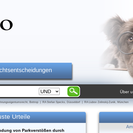
ichtsentscheidungen
Über u
nungseigentumsrecht, Bottrop | RA Stefan Specks, Düsseldorf | RA Liubov Zelinskij-Zunik, München
ste Urteile
Am 
ndung von Parkverstößen durch