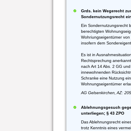
Grds. kein Wegerecht zu
Sondernutzungsrecht ei
Ein Sondernutzungsrecht be
berechtigten Wohnungseig
Wohriungseigentümer von 
insofern dem Sondereigen
Es ist in Ausnahmesituati
Rechtsprechung anerkannt,
nach Art 14 Abs. 2 GG un
innewohnenden Rücksichtn
Schranke eine Nutzung ei
Wohnungseigentümer erlau
AG Gelsenkirchen, AZ: 205
Ablehnungsgesuch gegen
unterliegen; § 43 ZPO
Das Ablehnungsrecht eines 
trotz Kenntnis eines verme