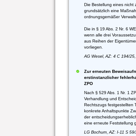
Die Bestellung eines nicht z
grundsätzlich eine Maßnah
ordnungsgemäßer Verwaltun
Die in § 19 Abs. 2 Nr. 6 W
wenn alle drei Voraussetzu
aus Reihen der Eigentümer
vorliegen.
AG Wesel, AZ: 4 C 194/25,
Zur erneuten Beweisaufn
erstinstanzlicher fehlerh
ZPO
Nach § 529 Abs. 1 Nr. 1 Z
Verhandlung und Entscheid
Rechtszugs festgestellten 
konkrete Anhaltspunkte Zwei
der entscheidungserheblic
eine erneute Feststellung 
LG Bochum, AZ: I-11 S 59/