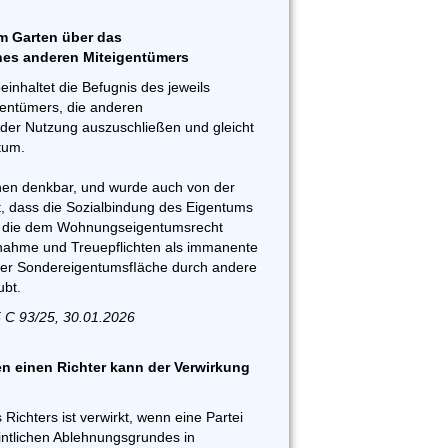
m Garten über das
nes anderen Miteigentümers
inhaltet die Befugnis des jeweils
entümers, die anderen
der Nutzung auszuschließen und gleicht
tum.
onen denkbar, und wurde auch von der
 dass die Sozialbindung des Eigentums
d die dem Wohnungseigentumsrecht
ahme und Treuepflichten als immanente
ner SondereigentumsfIäche durch andere
bt.
 C 93/25, 30.01.2026
 einen Richter kann der Verwirkung
Richters ist verwirkt, wenn eine Partei
intlichen Ablehnungsgrundes in