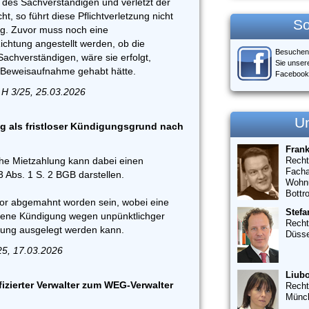
t des Sachverständigen und verletzt der
ht, so führt diese Pflichtverletzung nicht
So
g. Zuvor muss noch eine
Richtung angestellt werden, ob die
Besuchen
achverständigen, wäre sie erfolgt,
Sie unser
ie Beweisaufnahme gehabt hätte.
Facebook
 H 3/25, 25.03.2026
U
g als fristloser Kündigungsgrund nach
Fran
che Mietzahlung kann dabei einen
Recht
Facha
Abs. 1 S. 2 BGB darstellen.
Wohn
Bottr
or abgemahnt worden sein, wobei eine
Stefa
hene Kündigung wegen unpünktlichger
Recht
ung ausgelegt werden kann.
Düsse
25, 17.03.2026
Liubo
fizierter Verwalter zum WEG-Verwalter
Recht
Münc