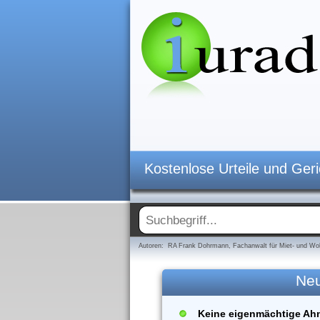
Kostenlose Urteile und Ger
Autoren: RA Frank Dohrmann, Fachanwalt für Miet- und Woh
Neu
Keine eigenmächtige Ah