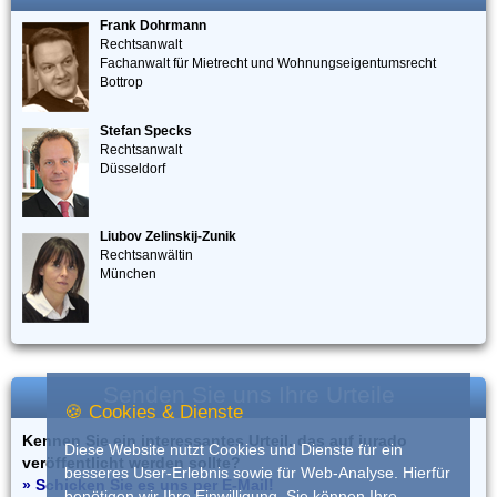
Frank Dohrmann
Rechtsanwalt
Fachanwalt für Mietrecht und Wohnungseigentumsrecht
Bottrop
Stefan Specks
Rechtsanwalt
Düsseldorf
Liubov Zelinskij-Zunik
Rechtsanwältin
München
Senden Sie uns Ihre Urteile
🍪 Cookies & Dienste
Kennen Sie ein interessantes Urteil, das auf iurado
Diese Website nutzt Cookies und Dienste für ein
veröffentlicht werden sollte?
besseres User-Erlebnis sowie für Web-Analyse. Hierfür
» Schicken Sie es uns per E-Mail!
benötigen wir Ihre Einwilligung. Sie können Ihre