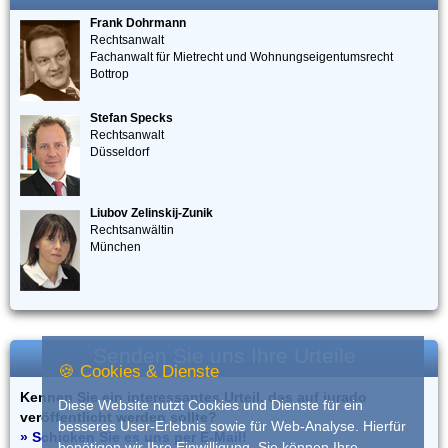
Frank Dohrmann
Rechtsanwalt
Fachanwalt für Mietrecht und Wohnungseigentumsrecht
Bottrop
Stefan Specks
Rechtsanwalt
Düsseldorf
Liubov Zelinskij-Zunik
Rechtsanwältin
München
Senden Sie uns Ihre Urteile
🍪 Cookies & Dienste
Kennen Sie ein interessantes Urteil, das auf iurado
Diese Website nutzt Cookies und Dienste für ein
veröffentlicht werden sollte?
besseres User-Erlebnis sowie für Web-Analyse. Hierfür
» Schicken Sie es uns per E-Mail!
benötigen wir Ihre Einwilligung. Sie können Ihre