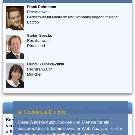
Frank Dohrmann
Rechtsanwalt
Fachanwalt für Mietrecht und Wohnungseigentumsrecht
Bottrop
Stefan Specks
Rechtsanwalt
Düsseldorf
Liubov Zelinskij-Zunik
Rechtsanwältin
München
Senden Sie uns Ihre Urteile
🍪 Cookies & Dienste
Kennen Sie ein interessantes Urteil, das auf iurado
Diese Website nutzt Cookies und Dienste für ein
veröffentlicht werden sollte?
besseres User-Erlebnis sowie für Web-Analyse. Hierfür
» Schicken Sie es uns per E-Mail!
benötigen wir Ihre Einwilligung. Sie können Ihre