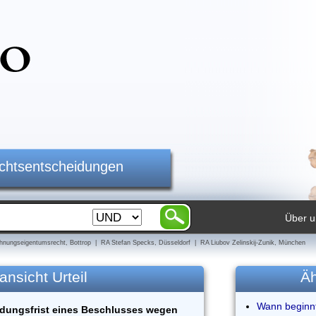
ichtsentscheidungen
Über u
nungseigentumsrecht, Bottrop | RA Stefan Specks, Düsseldorf | RA Liubov Zelinskij-Zunik, München
ansicht Urteil
Äh
Wann beginnt
dungsfrist eines Beschlusses wegen