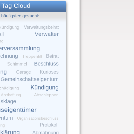
Tag Cloud
häufigsten gesucht:
Verwaltungsbeirat
kündigung
Verwalter
ll
ng
erversammlung
echnung
Beirat
Treppenlift
Beschluss
Schimmel
ung
Garage
Kurioses
Gemeinschaftseigentum
Kündigung
chädigung
Arzthaftung
Abschleppen
gsklage
seigentümer
entum
Organisationsbeschluss
Protokoll
ung
rklärung
Abmahnung