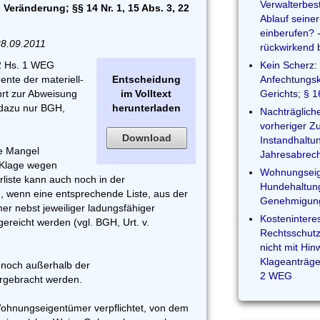
Verwalterbest
eränderung; §§ 14 Nr. 1, 15 Abs. 3, 22
Ablauf seine
einberufen? 
28.09.2011
rückwirkend 
 2 Hs. 1 WEG
Kein Scherz:
nte der materiell-
Entscheidung
Anfechtungsk
hrt zur Abweisung
im Volltext
Gerichts; § 
 dazu nur BGH,
herunterladen
Nachträglich
vorheriger Z
Download
Instandhaltu
te Mangel
Jahresabrec
r Klage wegen
Wohnungsei
rliste kann auch noch in der
Hundehaltung
, wenn eine entsprechende Liste, aus der
Genehmigungs
r nebst jeweiliger ladungsfähiger
Kostenintere
gereicht werden (vgl. BGH, Urt. v.
Rechtsschutz
nicht mit Hi
Klageanträge
 noch außerhalb der
2 WEG
rgebracht werden.
Wohnungseigentümer verpflichtet, von dem