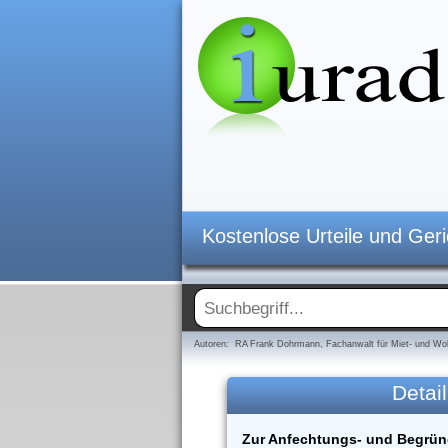
Kostenlose Urteile und Ger
Autoren: RA Frank Dohrmann, Fachanwalt für Miet- und Woh
Detail
Zur Anfechtungs- und Begrün