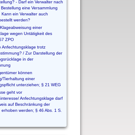
ellung? - Darf ein Verwalter nach
r Bestellung eine Versammlung
- Kann ein Verwalter auch
bestellt werden?
 Klageabweisung einer
lage wegen Untätigkeit des
167 ZPO
e Anfechtungsklage trotz
ustimmung? / Zur Darstellung der
ngsrücklage in der
hnung
gentümer können
/Tierhaltung einer
pflicht unterziehen; § 21 WEG
sse geht vor
interesse/ Anfechtungsklage darf
nweis auf Beschränkung der
 erhoben werden; § 46 Abs. 1 S.