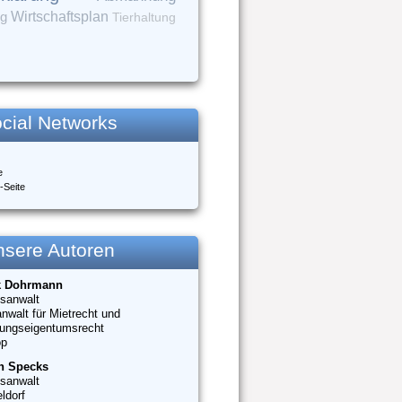
ng
Wirtschaftsplan
Tierhaltung
cial Networks
e
-Seite
nsere Autoren
k Dohrmann
sanwalt
nwalt für Mietrecht und
ungseigentumsrecht
op
n Specks
sanwalt
ldorf