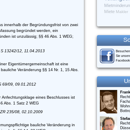
Mietminderu
Miete
Makler
s innerhalb der Begründungsfrist von zwei
fassung begründet werden, ein
nden ist unzulässig; §§ 46 Abs. 1 WEG;
So
 S 13242/12, 11.04.2013
Besuchen
Sie unser
Facebook
iner Eigentümergemeinschaft ist eine
 bauliche Veränderung §§ 14 Nr. 1, 15 Abs.
U
S 69/09, 09.01.2012
Fran
Recht
r Anfechtungsklage eines Beschlusses ist
Facha
 46 Abs. 1 Satz 2 WEG
Wohn
Bottr
 ZR 235/08, 02.10.2009
Stefa
Recht
mmungspflichtige bauliche Veränderung in
Düsse