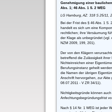
Genehmigung einer baulichen V
Abs. 1; 46 Abs. 1 S. 2 WEG
LG Hamburg, AZ: 318 S 25/11, 
Bei der Frist des § 46 Abs. 1 S.
handelt es sich um eine Kompone
rechtlichen; ihre Versäumung fü
der Klage als unbegründet (vgl.
NZM 2009, 199, 201).
Der von den Klägern verursach
betreffend die Zulässigkeit ihre
Nichteinreichen einer Eigentüme
Berufungsinstanz geheilt werden
die Namen der übrigen Eigentüme
Anschrift hervorgehen, zur Akte 
08.07.2011 - V ZR 34/11).
Nichtigkeitsgründe können auch
Anfechtungsbegründungsfrist vo
Nach § 14 Nr. 1 WEG ist jeder 