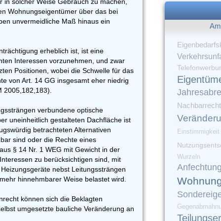
r in solcher Weise Gebrauch zu machen,
en Wohnungseigentümer über das bei
en unvermeidliche Maß hinaus ein
Am 
Eigenbedarfs
rächtigung erheblich ist, ist eine
Verkehrsunfa
vanten Interessen vorzunehmen, und zwar
Telefonwerbu
zten Positionen, wobei die Schwelle für das
Eigentüm
hte von Art. 14 GG insgesamt eher niedrig
M 2005,182,183).
Jahresabr
Nachbarrecht
ungssträngen verbundene optische
Veränder
r uneinheitlich gestalteten Dachfläche ist
gswürdig betrachteten Alternativen
Einstimmigkeit
bar sind oder die Rechte eines
Nutzungsents
aus § 14 Nr. 1 WEG mit Gewicht in der
Wurzeln
nteressen zu berücksichtigen sind, mit
Anfechtun
 Heizungsgeräte nebst Leitungssträngen
t mehr hinnehmbarer Weise belastet wird.
Wohnung
Sondereig
nrecht können sich die Beklagten
Gegenabmahn
selbst umgesetzte bauliche Veränderung an
Teilungse