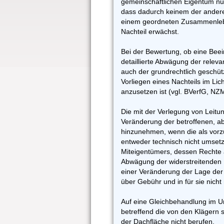
gemeinschaftlichen Eigentum nu
dass dadurch keinem der ander
einem geordneten Zusammenleb
Nachteil erwächst.
Bei der Bewertung, ob eine Beeint
detaillierte Abwägung der rele
auch der grundrechtlich geschüt
Vorliegen eines Nachteils im Lic
anzusetzen ist (vgl. BVerfG, NZ
Die mit der Verlegung von Leit
Veränderung der betroffenen, abe
hinzunehmen, wenn die als vorzu
entweder technisch nicht umsetz
Miteigentümers, dessen Rechte 
Abwägung der widerstreitenden I
einer Veränderung der Lage der
über Gebühr und in für sie nich
Auf eine Gleichbehandlung im U
betreffend die von den Klägern 
der Dachfläche nicht berufen.