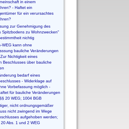
einschaft in einem
hren? - Haftet ein
ntümer für ein verursachtes
ahren?
ssung zur Genehmigung des
s Spitzbodens zu Wohnzwecken"
estimmtheit nichtig
n-WEG kann ohne
sssung bauliche Veränderungen
Zur Nichtigkeit eines
 Beschlusses über bauliche
en
änderung bedarf eines
eschlusses - Widerklage auf
hne Vorbefassung möglich -
aftet für bauliche Veränderungen
; §§ 20 WEG; 1004 BGB
tiger, nicht ordnungsgemäßer
uss nicht zwingend im Wege
eschlusses aufgehoben werden;
, 20 Abs. 1 und 2 WEG