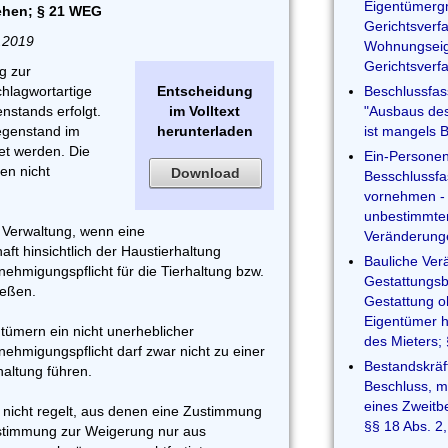
Eigentümergm
ehen; § 21 WEG
Gerichtsverfa
.2019
Wohnungseige
Gerichtsverf
g zur
hlagwortartige
Entscheidung
Beschlussfa
stands erfolgt.
im Volltext
"Ausbaus de
egenstand im
herunterladen
ist mangels B
et werden. Die
Ein-Persone
en nicht
Download
Besschlussfa
vornehmen - 
unbestimmten
 Verwaltung, wenn eine
Veränderung
 hinsichtlich der Haustierhaltung
Bauliche Ver
nehmigungspflicht für die Tierhaltung bzw.
Gestattungsb
ießen.
Gestattung o
Eigentümer h
ümern ein nicht unerheblicher
des Mieters
hmigungspflicht darf zwar nicht zu einer
Bestandskräf
altung führen.
Beschluss, m
eines Zweitb
nicht regelt, aus denen eine Zustimmung
§§ 18 Abs. 2
ustimmung zur Weigerung nur aus