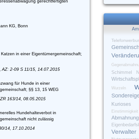
teressenabwägung gerechtfertigten
tmann KG, Bonn
Am 
Telefonwerbu
Gemeinsch
 Katzen in einer Eigentümergemeinschaft;
Veränder
Gegenabmahn
 AZ: 2-09 S 11/15, 14.07.2015
Schimmel
N
Wirtschaftsp
nzwang für Hunde in einer
W
Wurzeln
emeinschaft; §§ 13, 15 WEG
Sondereig
 ZR 163/14, 08.05.2015
Kurioses
Einstimmigkeit
nerelles Hundehalteverbot in
Abmahnung
meinschaft nicht zulässig
Eigenbedarfs
30/14, 17.10.2014
Verwalter