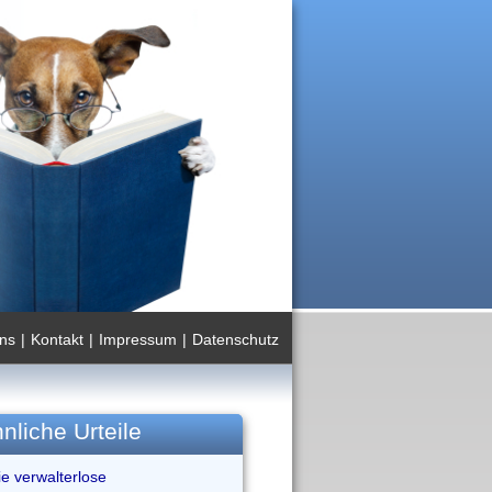
ns
|
Kontakt
|
Impressum
|
Datenschutz
nliche Urteile
die verwalterlose