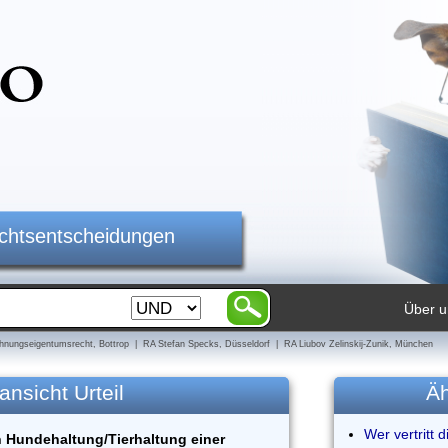
ichtsentscheidungen
Über u
nungseigentumsrecht, Bottrop | RA Stefan Specks, Düsseldorf | RA Liubov Zelinskij-Zunik, München
ansicht Urteil
Äh
Wer vertritt 
Hundehaltung/Tierhaltung einer