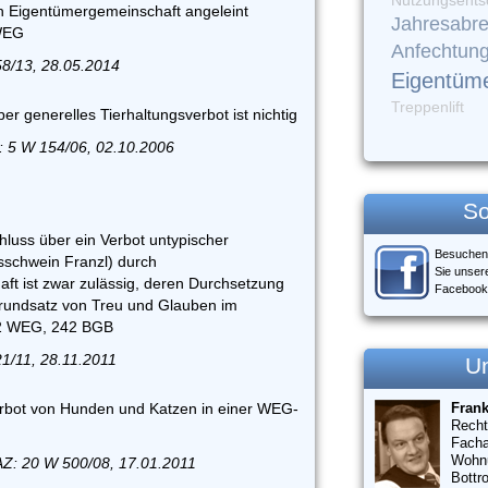
Nutzungsents
n Eigentümergemeinschaft angeleint
Jahresabr
 WEG
Anfechtun
58/13, 28.05.2014
Eigentüm
Treppenlift
r generelles Tierhaltungsverbot ist nichtig
 5 W 154/06, 02.10.2006
So
luss über ein Verbot untypischer
Besuchen
usschwein Franzl) durch
Sie unser
t ist zwar zulässig, deren Durchsetzung
Facebook
Grundsatz von Treu und Glauben im
. 2 WEG, 242 BGB
21/11, 28.11.2011
U
erbot von Hunden und Katzen in einer WEG-
Fran
Recht
Facha
Wohn
AZ: 20 W 500/08, 17.01.2011
Bottr