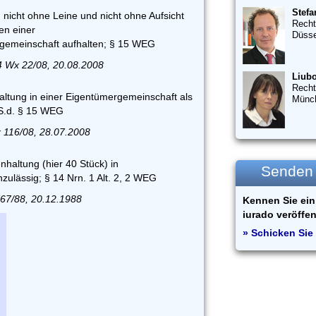
Stefa
 nicht ohne Leine und nicht ohne Aufsicht
Recht
en einer
Düsse
emeinschaft aufhalten; § 15 WEG
4 Wx 22/08, 20.08.2008
Liubo
Recht
ltung in einer Eigentümergemeinschaft als
Münc
S.d. § 15 WEG
 116/08, 28.07.2008
haltung (hier 40 Stück) in
Senden S
ulässig; § 14 Nrn. 1 Alt. 2, 2 WEG
67/88, 20.12.1988
Kennen Sie ein 
iurado veröffen
» Schicken Sie 