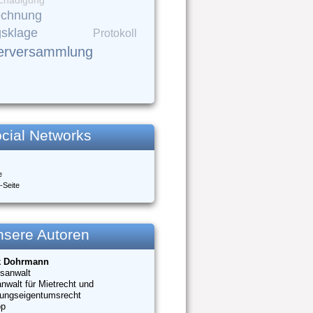
chädigung
echnung
gsklage
Protokoll
erversammlung
cial Networks
e
-Seite
nsere Autoren
k Dohrmann
sanwalt
nwalt für Mietrecht und
ungseigentumsrecht
op