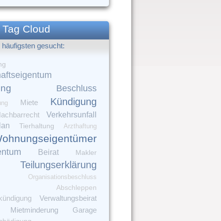
Tag Cloud
häufigsten gesucht:
ng
aftseigentum
ung
Beschluss
Kündigung
Miete
ung
Verkehrsunfall
achbarrecht
lan
Tierhaltung
Arzthaftung
ohnungseigentümer
entum
Beirat
Makler
Teilungserklärung
Organisationsbeschluss
Abschleppen
Verwaltungsbeirat
kündigung
Mietminderung
Garage