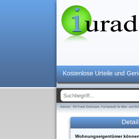
Kostenlose Urteile und Ger
Autoren: RA Frank Dohrmann, Fachanwalt für Miet- und Woh
Detail
Wohnungseigentümer können 