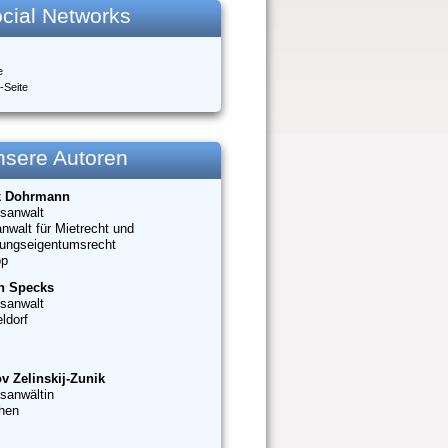
cial Networks
e
-Seite
nsere Autoren
k Dohrmann
sanwalt
nwalt für Mietrecht und
ungseigentumsrecht
op
n Specks
sanwalt
ldorf
v Zelinskij-Zunik
sanwältin
hen