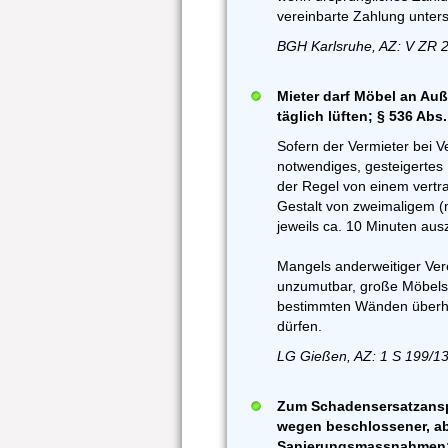
vereinbarte Zahlung unters
BGH Karlsruhe, AZ: V ZR 
Mieter darf Möbel an Au
täglich lüften; § 536 Abs
Sofern der Vermieter bei V
notwendiges, gesteigertes H
der Regel von einem vertra
Gestalt von zweimaligem (
jeweils ca. 10 Minuten au
Mangels anderweitiger Vere
unzumutbar, große Möbels
bestimmten Wänden überha
dürfen.
LG Gießen, AZ: 1 S 199/13
Zum Schadensersatzans
wegen beschlossener, ab
Sanierungsmassnahmen; §§