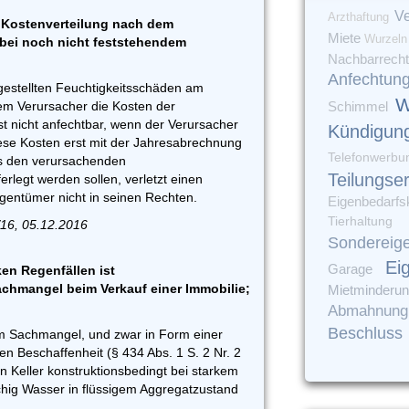
Ve
Arzthaftung
 Kostenverteilung nach dem
Miete
Wurzeln
 bei noch nicht feststehendem
Nachbarrecht
Anfechtun
tgestellten Feuchtigkeitsschäden am
W
m Verursacher die Kosten der
Schimmel
ist nicht anfechtbar, wenn der Verursacher
Kündigun
iese Kosten erst mit der Jahresabrechnung
Telefonwerbu
ss den verursachenden
Teilungse
legt werden sollen, verletzt einen
entümer nicht in seinen Rechten.
Eigenbedarfs
Tierhaltung
/16, 05.12.2016
Sondereig
Ei
Garage
en Regenfällen ist
achmangel beim Verkauf einer Immobilie;
Mietminderu
Abmahnung
Beschluss
nem Sachmangel, und zwar in Form einer
n Beschaffenheit (§ 434 Abs. 1 S. 2 Nr. 2
n Keller konstruktionsbedingt bei starkem
chig Wasser in flüssigem Aggregatzustand