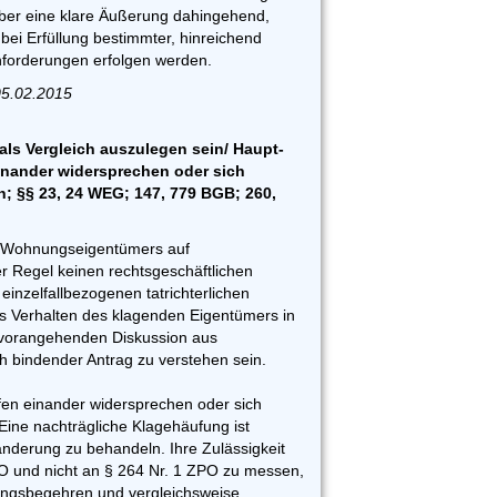
aber eine klare Äußerung dahingehend,
bei Erfüllung bestimmter, hinreichend
forderungen erfolgen werden.
05.02.2015
ls Vergleich auszulegen sein/ Haupt-
einander widersprechen oder sich
; §§ 23, 24 WEG; 147, 779 BGB; 260,
es Wohnungseigentümers auf
r Regel keinen rechtsgeschäftlichen
inzelfallbezogenen tatrichterlichen
 Verhalten des klagenden Eigentümers in
 vorangehenden Diskussion aus
ch bindender Antrag zu verstehen sein.
fen einander widersprechen oder sich
Eine nachträgliche Klagehäufung ist
änderung zu behandeln. Ihre Zulässigkeit
PO und nicht an § 264 Nr. 1 ZPO zu messen,
ungsbegehren und vergleichsweise