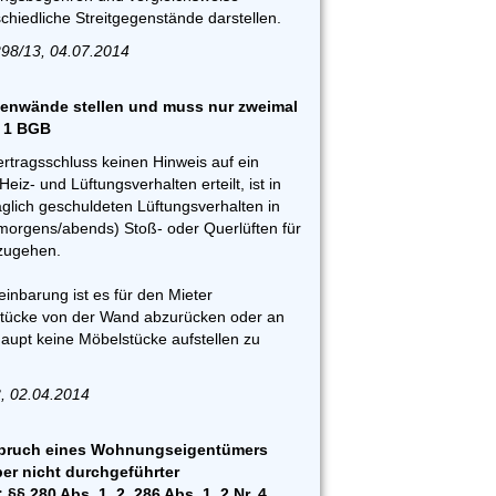
chiedliche Streitgegenstände darstellen.
298/13, 04.07.2014
ßenwände stellen und muss nur zweimal
. 1 BGB
ertragsschluss keinen Hinweis auf ein
eiz- und Lüftungsverhalten erteilt, ist in
glich geschuldeten Lüftungsverhalten in
morgens/abends) Stoß- oder Querlüften für
szugehen.
inbarung ist es für den Mieter
tücke von der Wand abzurücken oder an
upt keine Möbelstücke aufstellen zu
, 02.04.2014
pruch eines Wohnungseigentümers
er nicht durchgeführter
 280 Abs. 1, 2, 286 Abs. 1, 2 Nr. 4