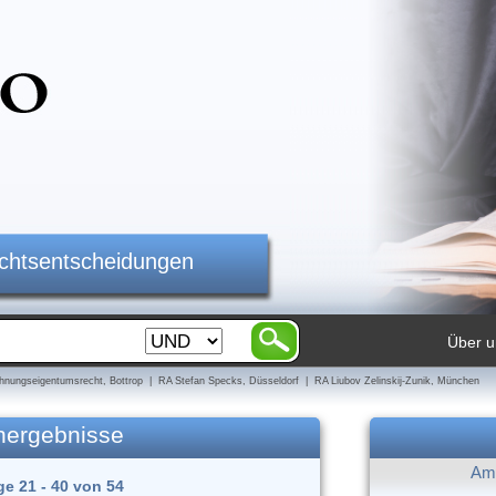
ichtsentscheidungen
Über u
nungseigentumsrecht, Bottrop | RA Stefan Specks, Düsseldorf | RA Liubov Zelinskij-Zunik, München
hergebnisse
Am 
ge 21 - 40 von 54