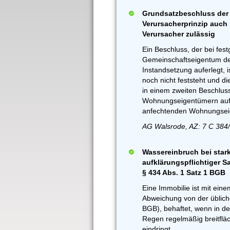
Grundsatzbeschluss der
Verursacherprinzip auch
Verursacher zulässig
Ein Beschluss, der bei fes
Gemeinschaftseigentum de
Instandsetzung auferlegt, 
noch nicht feststeht und d
in einem zweiten Beschlu
Wohnungseigentümern aufer
anfechtenden Wohnungseig
AG Walsrode, AZ: 7 C 384
Wassereinbruch bei stark
aufklärungspflichtiger S
§ 434 Abs. 1 Satz 1 BGB
Eine Immobilie ist mit ei
Abweichung von der übliche
BGB), behaftet, wenn in de
Regen regelmäßig breitflä
eindringt.