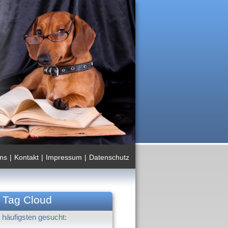
ns
|
Kontakt
|
Impressum
|
Datenschutz
Tag Cloud
häufigsten gesucht: