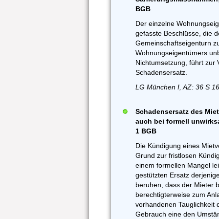
BGB
Der einzelne Wohnungseig
gefasste Beschlüsse, die
Gemeinschaftseigenturn zu
Wohnungseigentümers unbe
Nichtumsetzung, führt zur 
Schadensersatz.
LG München I, AZ: 36 S 1
Schadensersatz des Mie
auch bei formell unwirk
1 BGB
Die Kündigung eines Mietve
Grund zur fristlosen Kündi
einem formellen Mangel le
gestützten Ersatz derjenig
beruhen, dass der Mieter
berechtigterweise zum Anl
vorhandenen Tauglichkei
Gebrauch eine den Umst