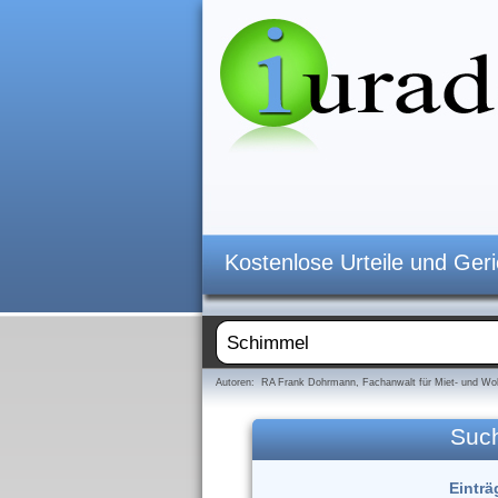
Kostenlose Urteile und Ger
Autoren: RA Frank Dohrmann, Fachanwalt für Miet- und Woh
Suc
Einträ