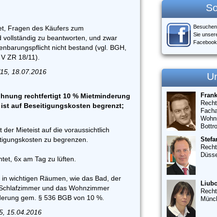
So
Besuchen
htet, Fragen des Käufers zum
Sie unser
 vollständig zu beantworten, und zwar
Facebook
enbarungspflicht nicht bestand (vgl. BGH,
 V ZR 18/11).
15, 18.07.2016
U
Fran
hnung rechtfertigt 10 % Mietminderung
Recht
ist auf Beseitigungskosten begrenzt;
Facha
Wohn
Bottr
der Mieteist auf die voraussichtlich
tigungskosten zu begrenzen.
Stefa
Recht
Düsse
chtet, 6x am Tag zu lüften.
 in wichtigen Räumen, wie das Bad, der
Liubo
 Schlafzimmer und das Wohnzimmer
Recht
nderung gem. § 536 BGB von 10 %.
Münc
15, 15.04.2016