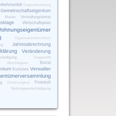
rkehrsunfall
Gegenabmahnung
Gemeinschaftseigentum
Verwaltungsbeirat
Makler
gsklage
Wirtschaftsplan
ohnungseigentümer
g
Organisationsbeschluss
Jahresabrechnung
ng
rklärung
Veränderung
kündigung
Treppenlift
Beirat
Abschleppen
Verwalter
entum
Kurioses
gentümerversammlung
ng
Protokoll
Einstimmigkeit
Nutzungsentschädigung