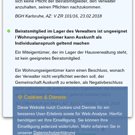
sich keine Pflicht der Beiratsmitglieder, den Verwalter
anzuhalten, seinen Pflichten nachzukommen.
BGH Karlsruhe, AZ: V ZR 101/16, 23.02.2018
Beiratsmitglied im Lager des Verwalters ist ungeeignet
/ Wohnungseigentümer kann Auskunft als
Individualanspruch geltend machen
Ein Miteigentümer, der im Lager der Hausverwaltung steht,
ist kein geeignetes Beiratsmitglied.
Ein Wohnungseigentümer kann einen Beschluss, wonach
der Verwalter nicht verpflichtet werden soll, der
Gemeinschaft Auskunft zu erteilen, als Negativbeschluss
nicht anfechten, da jeder einzelne Eigentümer die Auskunft
auch als Individualanspruch geltend machen kann.
🍪 Cookies & Dienste
AG Offenbach am Main, AZ: 310 C 160/16, 03.01.2018
Diese Website nutzt Cookies und Dienste für ein
besseres User-Erlebnis sowie für Web-Analyse. Hierfür
benötigen wir Ihre Einwilligung. Sie können Ihre
Einwilligung jederzeit widerrufen. Mehr erfahren Sie in
Rückwärts
Vorwärts
unserer
Datenschutzerklärung