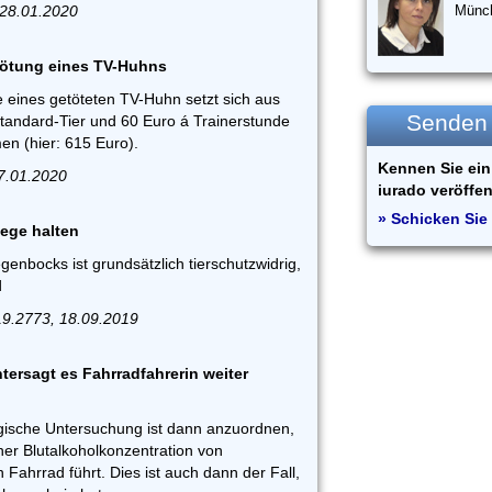
 28.01.2020
Münc
Tötung eines TV-Huhns
eines getöteten TV-Huhn setzt sich aus
Senden S
Standard-Tier und 60 Euro á Trainerstunde
en (hier: 615 Euro).
Kennen Sie ein 
17.01.2020
iurado veröffen
» Schicken Sie 
iege halten
genbocks ist grundsätzlich tierschutzwidrig,
d
9.2773, 18.09.2019
ersagt es Fahrradfahrerin weiter
gische Untersuchung ist dann anzuordnen,
ner Blutalkoholkonzentration von
 Fahrrad führt. Dies ist auch dann der Fall,