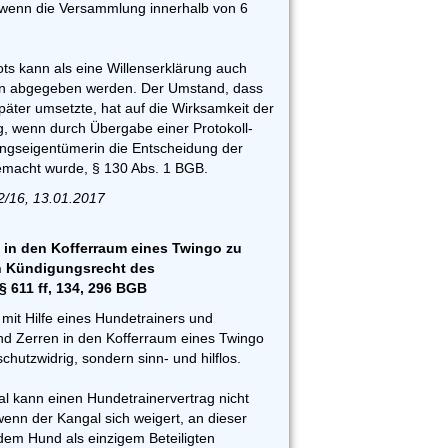
 wenn die Versammlung innerhalb von 6
s kann als eine Willenserklärung auch
ten abgegeben werden. Der Umstand, dass
später umsetzte, hat auf die Wirksamkeit der
 wenn durch Übergabe einer Protokoll-
ngseigentümerin die Entscheidung der
emacht wurde, § 130 Abs. 1 BGB.
2/16, 13.01.2017
 in den Kofferraum eines Twingo zu
n Kündigungsrecht des
§ 611 ff, 134, 296 BGB
mit Hilfe eines Hundetrainers und
d Zerren in den Kofferraum eines Twingo
rschutzwidrig, sondern sinn- und hilflos.
l kann einen Hundetrainervertrag nicht
wenn der Kangal sich weigert, an dieser
dem Hund als einzigem Beteiligten