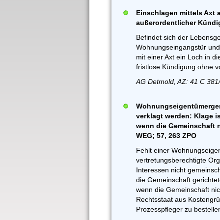
Einschlagen mittels Axt
außerordentlicher Künd
Befindet sich der Lebensge
Wohnungseingangstür und s
mit einer Axt ein Loch in 
fristlose Kündigung ohne v
AG Detmold, AZ: 41 C 381
Wohnungseigentümergeme
verklagt werden: Klage i
wenn die Gemeinschaft ni
WEG; 57, 263 ZPO
Fehlt einer Wohnungseige
vertretungsberechtigte Or
Interessen nicht gemeinsch
die Gemeinschaft gerichte
wenn die Gemeinschaft nich
Rechtsstaat aus Kostengrü
Prozesspfleger zu bestellen