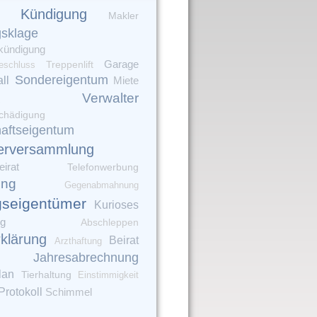
Kündigung
Makler
gsklage
kündigung
Garage
eschluss
Treppenlift
Sondereigentum
ll
Miete
Verwalter
chädigung
aftseigentum
erversammlung
irat
Telefonwerbung
ung
Gegenabmahnung
seigentümer
Kurioses
ng
Abschleppen
rklärung
Beirat
Arzthaftung
Jahresabrechnung
lan
Tierhaltung
Einstimmigkeit
Protokoll
Schimmel