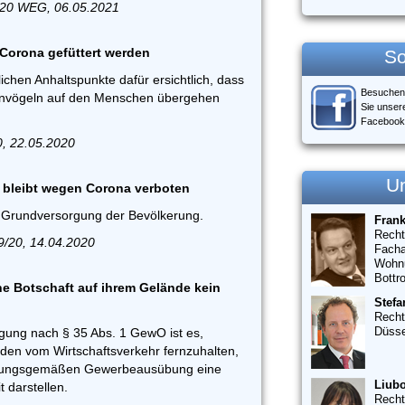
/20 WEG, 06.05.2021
 Corona gefüttert werden
So
ichen Anhaltspunkte dafür ersichtlich, dass
Besuchen
envögeln auf den Menschen übergehen
Sie unser
Facebook
0, 22.05.2020
U
 bleibt wegen Corona verboten
 Grundversorgung der Bevölkerung.
Fran
Recht
9/20, 14.04.2020
Facha
Wohn
Bottr
e Botschaft auf ihrem Gelände kein
Stefa
Recht
Düsse
gung nach § 35 Abs. 1 GewO ist es,
den vom Wirtschaftsverkehr fernzuhalten,
rdnungsgemäßen Gewerbeausübung eine
Liubo
t darstellen.
Recht