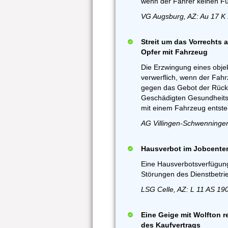
wenn der Fahrer keinen Fü
VG Augsburg, AZ: Au 17 K
Streit um das Vorrechts a
Opfer mit Fahrzeug
Die Erzwingung eines objek
verwerflich, wenn der Fahr
gegen das Gebot der Rück
Geschädigten Gesundheitsge
mit einem Fahrzeug entst
AG Villingen-Schwenningen
Hausverbot im Jobcente
Eine Hausverbotsverfügung
Störungen des Dienstbetri
LSG Celle, AZ: L 11 AS 19
Eine Geige mit Wolfton r
des Kaufvertrags