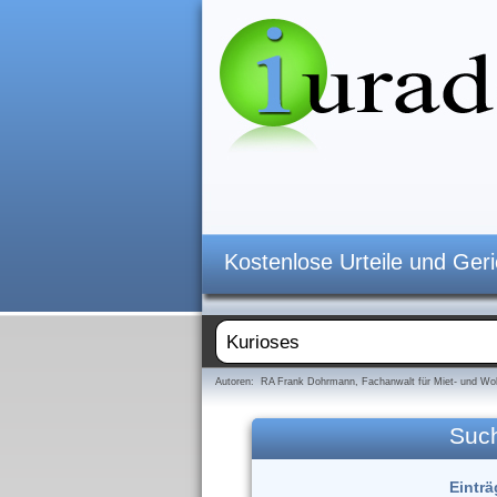
Kostenlose Urteile und Ger
Autoren: RA Frank Dohrmann, Fachanwalt für Miet- und Woh
Suc
Einträ