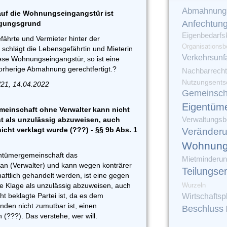
Abmahnung
 auf die Wohnungseingangstür ist
Anfechtun
igungsgrund
Eigenbedarfs
fährte und Vermieter hinter der
Organisationsb
chlägt die Lebensgefährtin und Mieterin
Verkehrsunfa
diese Wohnungseingangstür, so ist eine
orherige Abmahnung gerechtfertigt.?
Nachbarrecht
Nutzungsents
/21, 14.04.2022
Gemeinsch
Eigentüm
inschaft ohne Verwalter kann nicht
Verwaltungsbe
st als unzulässig abzuweisen, auch
cht verklagt wurde (???) - §§ 9b Abs. 1
Veränder
Wohnung
ntümergemeinschaft das
Mietminderu
gan (Verwalter) und kann wegen konträrer
Teilungse
aftlich gehandelt werden, ist eine gegen
te Klage als unzulässig abzuweisen, auch
Wurzeln
t beklagte Partei ist, da es dem
Wirtschaftsp
nden nicht zumutbar ist, einen
Beschluss
 (???). Das verstehe, wer will.