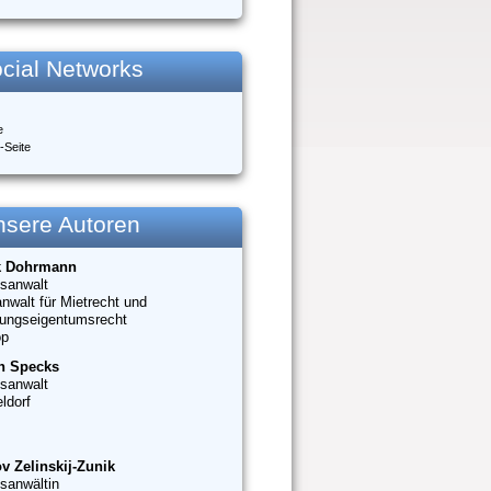
cial Networks
e
-Seite
nsere Autoren
k Dohrmann
sanwalt
nwalt für Mietrecht und
ungseigentumsrecht
op
n Specks
sanwalt
ldorf
v Zelinskij-Zunik
sanwältin