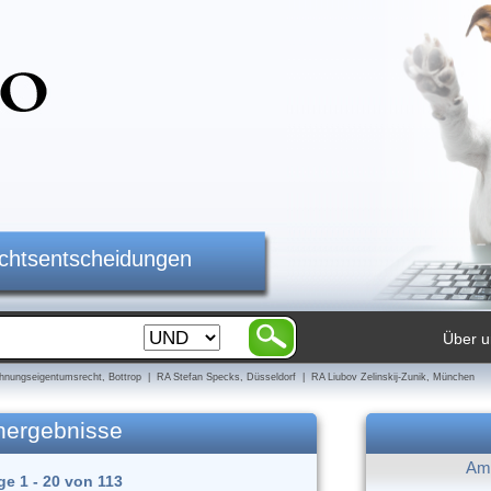
ichtsentscheidungen
Über u
nungseigentumsrecht, Bottrop | RA Stefan Specks, Düsseldorf | RA Liubov Zelinskij-Zunik, München
hergebnisse
Am 
ge 1 - 20 von 113