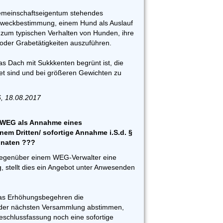
emeinschaftseigentum stehendes
 Zweckbestimmung, einem Hund als Auslauf
 zum typischen Verhalten von Hunden, ihre
n oder Grabetätigkeiten auszuführen.
das Dach mit Sukkkenten begrünt ist, die
t sind und bei größeren Gewichten zu
6, 18.08.2017
 WEG als Annahme eines
nem Dritten/ sofortige Annahme i.S.d. §
onaten ???
gegenüber einem WEG-Verwalter eine
, stellt dies ein Angebot unter Anwesenden
das Erhöhungsbegehren die
der nächsten Versammlung abstimmen,
eschlussfassung noch eine sofortige