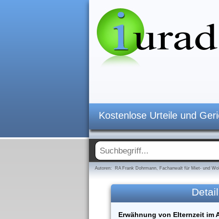
Kostenlose Urteile und Ger
Autoren: RA Frank Dohrmann, Fachanwalt für Miet- und Woh
Detail
Erwähnung von Elternzeit im 