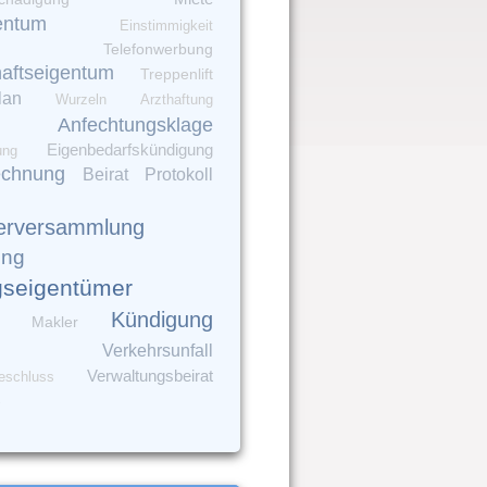
entum
Einstimmigkeit
Telefonwerbung
aftseigentum
Treppenlift
lan
Wurzeln
Arzthaftung
Anfechtungsklage
Eigenbedarfskündigung
ung
echnung
Beirat
Protokoll
erversammlung
ung
seigentümer
Kündigung
Makler
Verkehrsunfall
Verwaltungsbeirat
eschluss