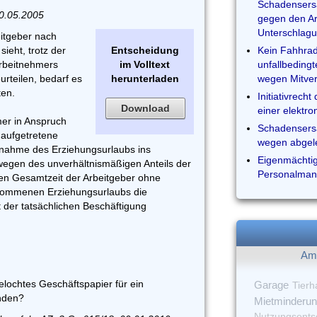
Schadensersa
10.05.2005
gegen den A
Unterschlag
eitgeber nach
ieht, trotz der
Entscheidung
Kein Fahhrad
Arbeitnehmers
im Volltext
unfallbeding
urteilen, bedarf es
herunterladen
wegen Mitve
ten.
Initiativrech
Download
einer elektro
er in Anspruch
Schadensers
aufgetretene
wegen abgel
Aufnahme des Erziehungsurlaubs ins
Eigenmächtige
wegen des unverhältnismäßigen Anteils der
Personalman
nden Gesamtzeit der Arbeitgeber ohne
nommenen Erziehungsurlaubs die
t der tatsächlichen Beschäftigung
Am 
elochtes Geschäftspapier für ein
Garage
Tierh
nden?
Mietminderu
Nutzungsents