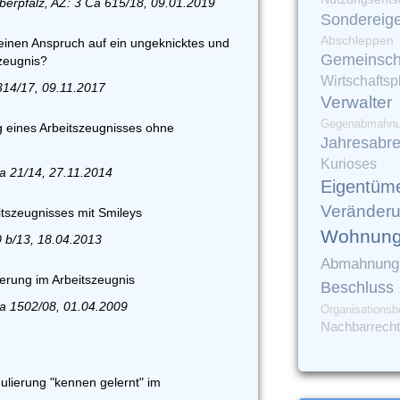
erpfalz, AZ: 3 Ca 615/18, 09.01.2019
Sondereig
Abschleppen
einen Anspruch auf ein ungeknicktes und
Gemeinsch
zeugnis?
Wirtschaftsp
314/17, 09.11.2017
Verwalter
Gegenabmahn
g eines Arbeitszeugnisses ohne
Jahresabr
Kurioses
Sa 21/14, 27.11.2014
Eigentüm
Veränder
tszeugnisses mit Smileys
Wohnung
0 b/13, 18.04.2013
Abmahnung
derung im Arbeitszeugnis
Beschluss
Ca 1502/08, 01.04.2009
Organisationsb
Nachbarrecht
lierung "kennen gelernt" im