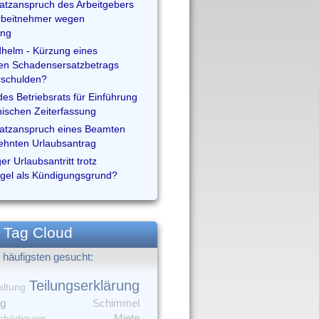
tzanspruch des Arbeitgebers
rbeitnehmer wegen
ung
helm - Kürzung eines
ten Schadensersatzbetrags
rschulden?
t des Betriebsrats für Einführung
nischen Zeiterfassung
atzanspruch eines Beamten
ehnten Urlaubsantrag
r Urlaubsantritt trotz
gel als Kündigungsgrund?
Tag Cloud
häufigsten gesucht:
Teilungserklärung
altung
ng
Schimmel
chädigung
Miete