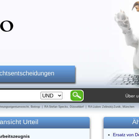
ichtsentscheidungen
Über u
nungseigentumsrecht, Bottrop | RA Stefan Specks, Düsseldorf | RA Liubov Zelinskij-Zunik, München
ansicht Urteil
Äh
Ersatz von De
Arbeitszeugnis