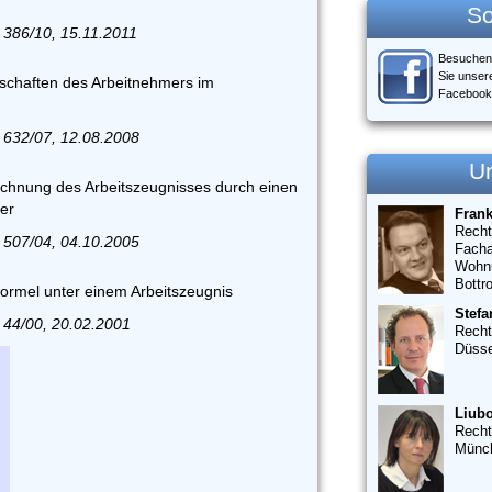
So
 386/10, 15.11.2011
Besuchen
Sie unser
schaften des Arbeitnehmers im
Facebook
 632/07, 12.08.2008
U
ichnung des Arbeitszeugnisses durch einen
er
Fran
Recht
 507/04, 04.10.2005
Facha
Wohn
Bottr
ormel unter einem Arbeitszeugnis
Stefa
 44/00, 20.02.2001
Recht
Düsse
Liubo
Recht
Münc