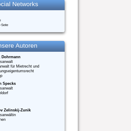
cial Networks
e
-Seite
nsere Autoren
k Dohrmann
sanwalt
nwalt für Mietrecht und
ungseigentumsrecht
op
n Specks
sanwalt
ldorf
v Zelinskij-Zunik
sanwältin
hen